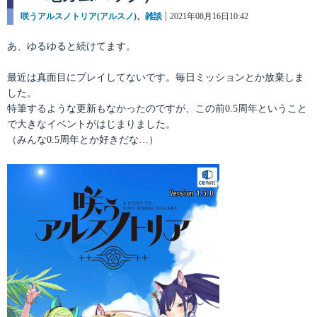
カ
咲うアルスノトリア(アルスノ)
、
雑談
投
2021年08月16日10:42
テ
稿
ゴ
日:
あ、ゆるゆると続けてます。
リ
ー
最近は真面目にプレイしてないです。毎日ミッションとか放棄しま
した。
特筆するような更新もなかったのですが、この前0.5周年ということ
で大きなイベントがはじまりました。
（みんな0.5周年とか好きだな…）