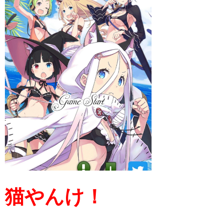
猫やんけ！