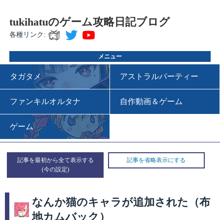
tukihatuのゲーム攻略日記ブログ
各種リンク:
メニュー
タガタメ
アストラルパーティー
ファンキルオルタナ
自作動画＆ゲーム
ゲーム
記事を最初から全て表示する
記事を省略表示にする
なんか猫のキャラが追加された（布
地カムバック）