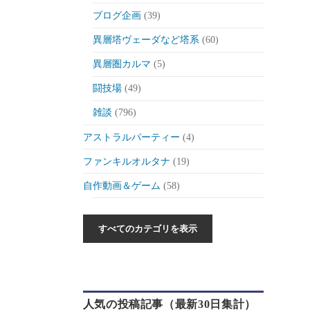
ブログ企画
(39)
異層塔ヴェーダなど塔系
(60)
異層圏カルマ
(5)
闘技場
(49)
雑談
(796)
アストラルパーティー
(4)
ファンキルオルタナ
(19)
自作動画＆ゲーム
(58)
作った動画とか
(6)
自作ゲーム紹介
(6)
自作ツール
(1)
ゲーム制作日記
(46)
人気の投稿記事（最新30日集計）
ゲーム
(175)