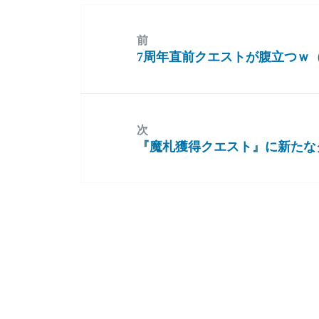
前
7周年直前クエストが腹立つｗ
前
の
投
稿:
次
『魔札獲得クエスト』に新たな
次
の
投
稿: