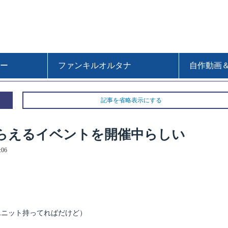
ー
ファンキルオルタナ
自作動画
記事を省略表示にする
らえるイベントを開催中らしい
06
ユニット持ってればだけど）