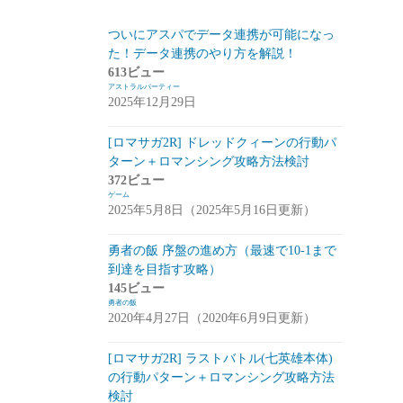
スマートフォン
(94)
ついにアスパでデータ連携が可能になっ
た！データ連携のやり方を解説！
PC
(7)
613ビュー
アストラルパーティー
お知らせ
(6)
2025年12月29日
その他
(2)
[ロマサガ2R] ドレッドクィーンの行動パ
コンパイル
(9)
ターン＋ロマンシング攻略方法検討
372ビュー
姫プタワー
(11)
ゲーム
2025年5月8日（2025年5月16日更新）
攻略
(9)
雑談・感想
(2)
勇者の飯 序盤の進め方（最速で10-1まで
到達を目指す攻略）
リーグ・オブ・ワンダーランド(リグワ
145ビュー
ン)
(20)
勇者の飯
2020年4月27日（2020年6月9日更新）
咲うアルスノトリア(アルスノ)
(28)
[ロマサガ2R] ラストバトル(七英雄本体)
攻略
(14)
の行動パターン＋ロマンシング攻略方法
雑談
(14)
検討