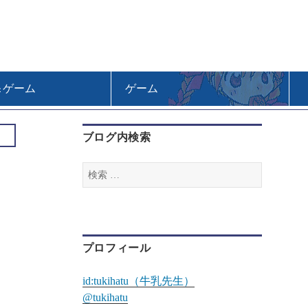
＆ゲーム
ゲーム
ブログ内検索
検
索
:
プロフィール
id:tukihatu（牛乳先生）
@tukihatu