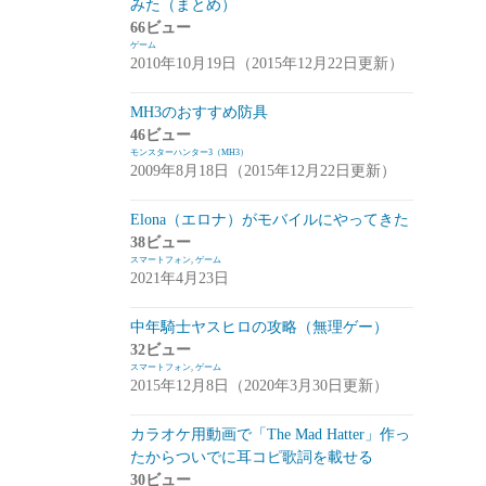
みた（まとめ）
アプデ・イベント情報
(1)
66ビュー
ゲーム
雑談
(1)
2010年10月19日（2015年12月22日更新）
シノビナイトメア(シノビナ)
(6)
MH3のおすすめ防具
46ビュー
メビウスファイナルファンタジー(メビウ
モンスターハンター3（MH3）
スFF)
(157)
2009年8月18日（2015年12月22日更新）
アプデ情報
(18)
Elona（エロナ）がモバイルにやってきた
ジョブステータス
(10)
38ビュー
スマートフォン
,
ゲーム
カオスの魔窟
(5)
2021年4月23日
ブラウンダスト(ブラダス)
(29)
中年騎士ヤスヒロの攻略（無理ゲー）
テイルズウィーバー：SecondRun(TWSR)
32ビュー
スマートフォン
,
ゲーム
(10)
2015年12月8日（2020年3月30日更新）
攻略
(5)
カラオケ用動画で「The Mad Hatter」作っ
雑談
(5)
たからついでに耳コピ歌詞を載せる
30ビュー