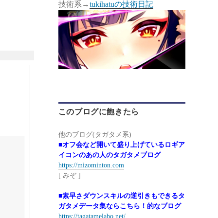
技術系→
tukihatuの技術日記
このブログに飽きたら
他のブログ(タガタメ系)
■オフ会など開いて盛り上げているロギア
イコンのあの人のタガタメブログ
https://mizominton.com
[ みぞ ]
■素早さダウンスキルの逆引きもできるタ
ガタメデータ集ならこちら！的なブログ
https://tagatamelabo.net/