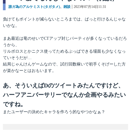
カ
誰ガ為のアルケミスト(タガタメ)
、
雑談
投
2023年07月14日11:31
テ
稿
ゴ
日:
負けてもポイントが減らないところまでは、ぱっと行けるんじゃな
リ
いかな。
ー
まあ最近は竜のせいでCTアップ封じパーティが多くなっているだろ
うから、
リルボロスとかニクス使ってためるぶっぱできる場面も少なくなっ
ていそうだが…
結局じゃんけんゲームなので、試行回数稼いで初手くそげーした方
が楽かなーとはおもいます。
あ、そういえばDのツイートみたんですけど、
ハーフアニバーサリーでなんか企画やるみたい
ですね。
またユーザーの決めたキャラを作ろう的なやつかなぁ？