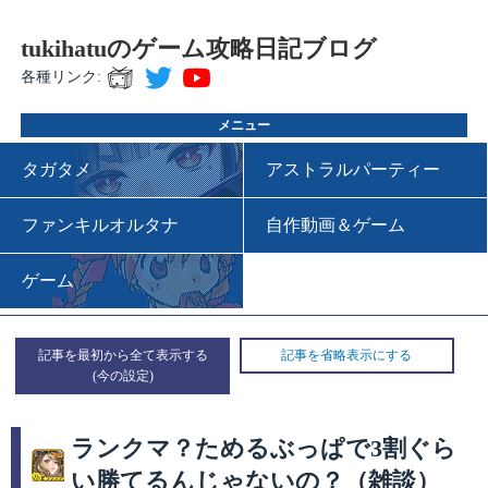
tukihatuのゲーム攻略日記ブログ
各種リンク:
メニュー
タガタメ
アストラルパーティー
ファンキルオルタナ
自作動画＆ゲーム
ゲーム
記事を最初から全て表示する
記事を省略表示にする
ランクマ？ためるぶっぱで3割ぐら
い勝てるんじゃないの？（雑談）