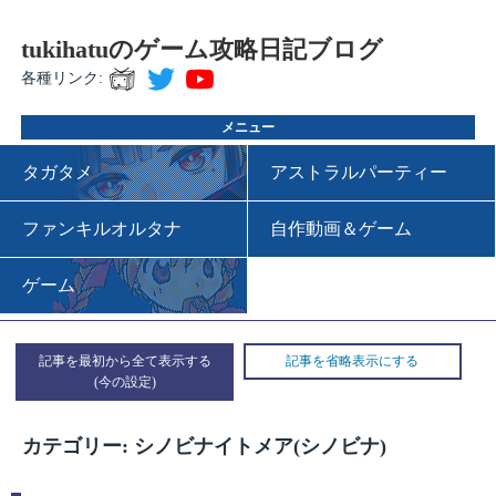
tukihatuのゲーム攻略日記ブログ
各種リンク:
メニュー
タガタメ
アストラルパーティー
ファンキルオルタナ
自作動画＆ゲーム
ゲーム
記事を最初から全て表示する
記事を省略表示にする
カテゴリー: シノビナイトメア(シノビナ)