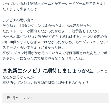
いっぱいいるわ！家庭用ゲームとかアーケードゲーム見てみろよ！
たくましく生きてるぞ！
シノビナの思い出？
そうねぇ…3Dダンジョンはよかったよ。あれ好きだった。
ただストーリーが面白くなかったかなぁー。嘘予告もそんなに…
あーあと3Dダンジョン数が多すぎた？感じはする。一つ話を進める
のに10個クリアしなきゃいけなかったからね。あのダンジョンなら3
ステージぐらいでちょうど良かった感。
3Dダンジョン時間がかかるっていうんでほぼ撤廃されたあたりでポ
チポチゲーになったので殆どやらなくなりましたね。
まあ新生シノビナに期待しましょうかね。
いつに
なるかは分からんが…
本格的なダンジョン探索型のRPGに回帰するのかなぁ？
8件のコメント