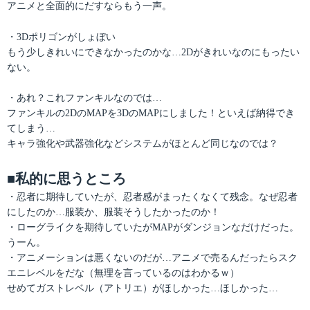
アニメと全面的にだすならもう一声。
・3Dポリゴンがしょぼい
もう少しきれいにできなかったのかな…2Dがきれいなのにもったい
ない。
・あれ？これファンキルなのでは…
ファンキルの2DのMAPを3DのMAPにしました！といえば納得でき
てしまう…
キャラ強化や武器強化などシステムがほとんど同じなのでは？
■私的に思うところ
・忍者に期待していたが、忍者感がまったくなくて残念。なぜ忍者
にしたのか…服装か、服装そうしたかったのか！
・ローグライクを期待していたがMAPがダンジョンなだけだった。
うーん。
・アニメーションは悪くないのだが…アニメで売るんだったらスク
エニレベルをだな（無理を言っているのはわかるｗ）
せめてガストレベル（アトリエ）がほしかった…ほしかった…