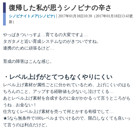
復帰した私が思うシノビナの辛さ
カ
シノビナイトメア(シノビナ)
投
2017年01月18日10:39（2017年01月18日13:43更
テ
新）
稿
ゴ
日:
リ
やっぱきついっすよ…育てるの大変ですよ…
ー
タガタメと近い育成システムなのがきついですね。
連携のために頑張るけど…
育成の障害はこんな感じ。
・レベル上げがとてつもなくやりにくい
レベル上げ素材が属性ごとに分かれているため、上げにくいのはも
ちろんのこと、アップする経験値も少ないし泣けてくる…
あとレベル上げ素材を合成するのに金がかかるって言うところがも
うね…お金ない！
仕方なくレベル上げ素材を売って何とかする有様でして…
★5なら無条件で100レベルまでいけるので、限凸しなくても良いっ
て言うのは利点だけど。