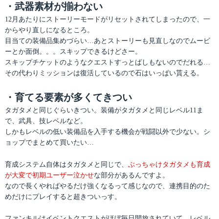
・武器素材が揃わない
12月あたりにストーリーモードがリセットされてしまったので、一
からやり直しになるところ。
目当ての装備品集めづらい…あとストーリーも見直しなのでムービ
ーとか面倒。。。スキップできるけどさー。
スキップチケットのようなクエストすっとばしもないのでだれる…
その代わりミッションは復活しているので石はいっぱい貰える。
・育てる要素が多くてきつい
タガタメと同じぐらいきつい。装備がタガタメと同じレベル11ま
で、武具、技レベルなど。
しかもレベルの低い装備品を入手する機会が戦闘以外で少ない。シ
ョップでまとめて買いたい…
育成システム自体はタガタメと同じで、
ぶっちゃけタガタメも育成
が大変で初期ユーザー泣かせ
な部分があるんですよ。
なので長くやればやるだけ強くなるって感じなので、連携目的のた
めだけにプレイすると超きついっす。
ファンキルはイベントクエストがほぼ毎日開放されていて、レベル