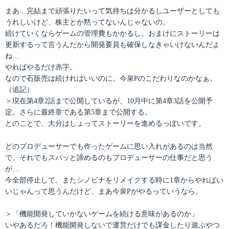
まあ…完結まで頑張りたいって気持ちは分かるしユーザーとしても
うれしいけど、株主とか黙ってないんじゃないの。
続けていくならゲームの管理費もかかるし。おまけにストーリーは
更新するって言うんだから開発要員も確保しなきゃいけないんだよ
ね…
やればやるだけ赤字。
なので石販売は続ければいいのに。今泉Pのこだわりなのかなぁ。
（追記）
＞現在第4章2話まで公開しているが、10月中に第4章3話を公開予
定。さらに最終章である第5章まで公開する。
とのことで、大分はしょってストーリーを進めるっぽいです。
どのプロデューサーでも作ったゲームに思い入れがあるのは当然
で、それでもスパッと諦めるのもプロデューサーの仕事だと思う
が…
今全部停止して、またシノビナをリメイクする時に1章からやればい
いじゃんって思うんだけど、まあ今泉Pがやるっていうなら。
＞「機能開発していかないゲームを続ける意味があるのか」
いやあるだろ！機能開発しないで運営だけでも課金したり遊ぶやつ