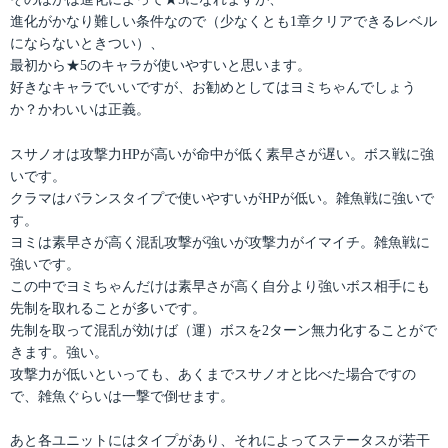
進化がかなり難しい条件なので（少なくとも1章クリアできるレベル
にならないときつい）、
最初から★5のキャラが使いやすいと思います。
好きなキャラでいいですが、お勧めとしてはヨミちゃんでしょう
か？かわいいは正義。
スサノオは攻撃力HPが高いが命中が低く素早さが遅い。ボス戦に強
いです。
クラマはバランスタイプで使いやすいがHPが低い。雑魚戦に強いで
す。
ヨミは素早さが高く混乱攻撃が強いが攻撃力がイマイチ。雑魚戦に
強いです。
この中でヨミちゃんだけは素早さが高く自分より強いボス相手にも
先制を取れることが多いです。
先制を取って混乱が効けば（運）ボスを2ターン無力化することがで
きます。強い。
攻撃力が低いといっても、あくまでスサノオと比べた場合ですの
で、雑魚ぐらいは一撃で倒せます。
あと各ユニットにはタイプがあり、それによってステータスが若干