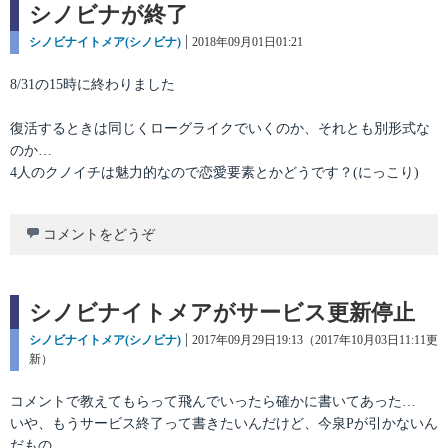
シノビナが終了
カ
シノビナイトメア(シノビナ)
投
2018年09月01日01:21
テ
稿
ゴ
日:
8/31の15時に終わりました
リ
ー
復活するときは同じくローグライクでいくのか、それとも別形式な
のか…
4人のクノイチは魅力的なので恋愛要素とかどうです？(にっこり)
コメントをどうぞ
シノビナイトメアがサービス更新停止
カ
シノビナイトメア(シノビナ)
投
2017年09月29日19:13（2017年10月03日11:11更
テ
新）
稿
ゴ
日:
リ
コメントで教えてもらって飛んでいったら確かに書いてあった…
ー
いや、もうサービス終了って書きたいんだけど、今泉Pが引かないん
だもの…