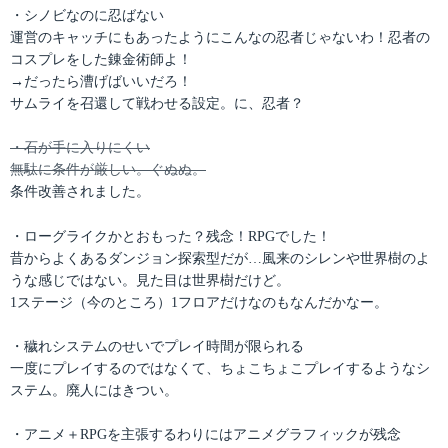
・シノビなのに忍ばない
運営のキャッチにもあったようにこんなの忍者じゃないわ！忍者の
コスプレをした錬金術師よ！
→だったら漕げばいいだろ！
サムライを召還して戦わせる設定。に、忍者？
・石が手に入りにくい
無駄に条件が厳しい。ぐぬぬ。
条件改善されました。
・ローグライクかとおもった？残念！RPGでした！
昔からよくあるダンジョン探索型だが…風来のシレンや世界樹のよ
うな感じではない。見た目は世界樹だけど。
1ステージ（今のところ）1フロアだけなのもなんだかなー。
・穢れシステムのせいでプレイ時間が限られる
一度にプレイするのではなくて、ちょこちょこプレイするようなシ
ステム。廃人にはきつい。
・アニメ＋RPGを主張するわりにはアニメグラフィックが残念