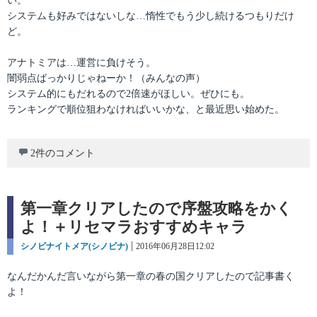
い。
システムも好みではないしな…惰性でもう少し続けるつもりだけ
ど。
アナトミアは…運営に負けそう。
闇弱点ばっかりじゃねーか！（みんなの声）
システム的にもだれるので2倍速がほしい。ぜひにも。
ランキングで順位狙わなければいいかな、と最近思い始めた。
2件のコメント
第一章クリアしたので序盤攻略をかく
よ！＋リセマラおすすめキャラ
カ
シノビナイトメア(シノビナ)
投
2016年06月28日12:02
テ
稿
ゴ
日:
なんだかんだ言いながら第一章の春の国クリアしたので記事書く
リ
よ！
ー