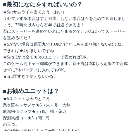
■最初になにをすればいいの？
★5のサムライを当てよう（おい）
リセマラする場合はすぐ召還。しない場合は石をためて10連しまし
ょう。72時間以内なら石40で召還できるよ！
石はストーリーを進めていればたまるので、がんばってストーリー
を進めるのだ！
★5がない場合は覇王丸でもOKだけど…あんまり強くないのよね。
できれば★4がほしいですね…
★5のほかは全て★3のユニットで固めればOK。
このゲーム同キャラ編成ができます。覇王丸は2体もらえるので合成
せずに2体パーティに入れてもOK。
★1は弱すぎて使えないかな。
■お勧めユニットは？
★5ユニットは今のところ
業炎闘神スサノオ★5（火）斧・大剣
凱風飛仙クラマ★5（風）槍・薙刀
深淵冥姫ヨミ★5（闇）弓
の三つ。
そのほかは進化によって★5になれますが、