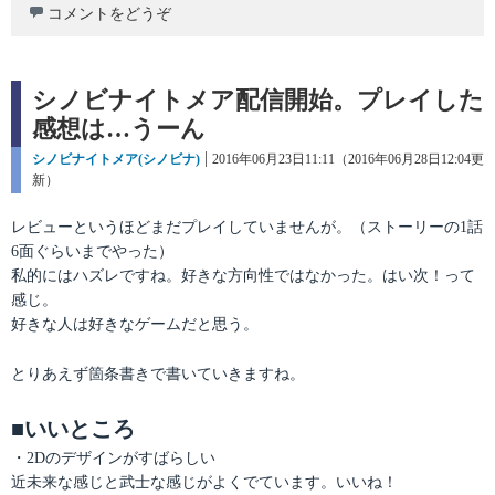
コメントをどうぞ
シノビナイトメア配信開始。プレイした
感想は…うーん
カ
シノビナイトメア(シノビナ)
投
2016年06月23日11:11（2016年06月28日12:04更
テ
新）
稿
ゴ
日:
リ
レビューというほどまだプレイしていませんが。（ストーリーの1話
ー
6面ぐらいまでやった）
私的にはハズレですね。好きな方向性ではなかった。はい次！って
感じ。
好きな人は好きなゲームだと思う。
とりあえず箇条書きで書いていきますね。
■いいところ
・2Dのデザインがすばらしい
近未来な感じと武士な感じがよくでています。いいね！