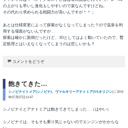
の上がりも早いし進化もしやすいので楽なんですけどね。
その代わり求められる戦闘力が高いんですが＾＾；
あとは仕様変更によって探索がなくなってしまった？ので温泉を利
用する場面がないんですが…
探索は確かに面倒だったけど、3Dとしてはよく動いていたので、暫
定処理とはいえなくなってしまうのは悲しいかも？
コメントをどうぞ
飽きてきた…
カ
シノビナイトメア(シノビナ)
、
ヴァルキリーアナトミア(VAオリジン)
投
2016
テ
年07月07日14:47
稿
ゴ
日:
リ
シノビナイとアナトミアは飽きてきてしまった…（はやい）
ー
シノビナイは、そもそも乗り気じゃないのでエンジンがかからな