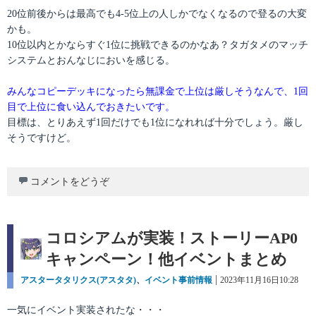
20位前後からは最高でも4-5位上の人しかでなくなるので登るの大変
かも。
10位以内とかならすぐ1位に挑戦できるのかなあ？タガタメのマッチ
システムとおんなじにおいを感じる。
みんなコピーデッキになったら無課金で上位は厳しそうなんで、1回
目で上位に食い込んでおきたいです。
目標は、とりあえず1回だけでも1位になれれば十分でしょう。厳し
そうですけど。
コメントをどうぞ
コロシアムが実装！ストーリーAP0
キャンペーン！他イベントまとめ
カ
アスタータタリクス(アスタタ)
、
イベント事前情報
投
2023年11月16日10:28
テ
稿
ゴ
日:
一気にイベント実装されたな・・・