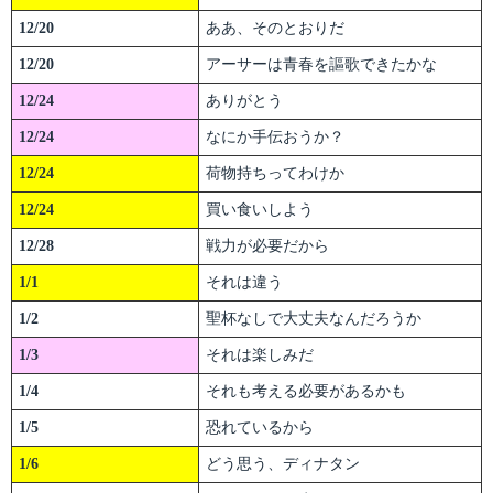
12/20
ああ、そのとおりだ
12/20
アーサーは青春を謳歌できたかな
12/24
ありがとう
12/24
なにか手伝おうか？
12/24
荷物持ちってわけか
12/24
買い食いしよう
12/28
戦力が必要だから
1/1
それは違う
1/2
聖杯なしで大丈夫なんだろうか
1/3
それは楽しみだ
1/4
それも考える必要があるかも
1/5
恐れているから
1/6
どう思う、ディナタン