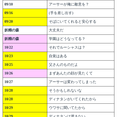
09/10
アーサーが俺に敵意を？
09/16
(手を差し出す)
09/20
そばにいてくれると安心する
妖精の森
大丈夫だ
妖精の森
学園はどうなってる？
10/22
それでルーシャスは？
10/23
自覚はある
10/25
父さんのものだよ
10/26
まずあんたの顔が見たくて
10/27
アーサーは変わってしまった
10/28
そうかもしれないな
10/28
ディナタンがいてくれたから
10/29
ウワサに聞いてたから
10/29
ディナタンは渡さない