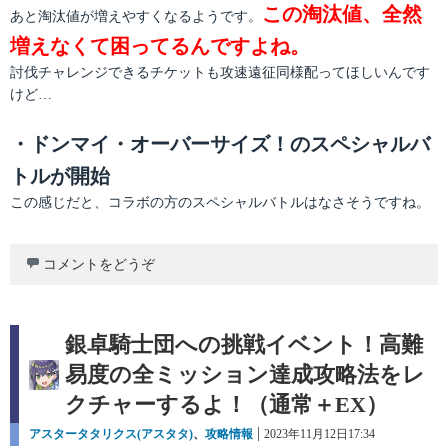
この淘汰値、全然
あと淘汰値が増えやすくなるようです。
増えなくて困ってるんですよね。
討伐チャレンジできるチケットも攻速遠征同様配ってほしいんです
けど…
・ドンマイ・オーバーサイズ！のスペシャルバ
トルが開始
この感じだと、コラボの方のスペシャルバトルはなさそうですね。
コメントをどうぞ
銀卓騎士団への挑戦イベント！高難
易度の全ミッション達成攻略法をレ
クチャーするよ！（通常＋EX）
カ
アスタータタリクス(アスタタ)
、
攻略情報
投
2023年11月12日17:34