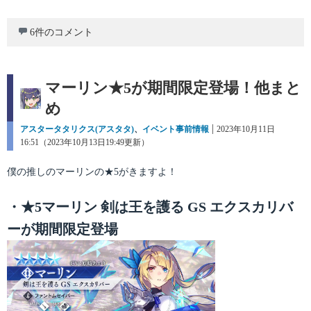
6件のコメント
マーリン★5が期間限定登場！他まと
め
カ
アスタータタリクス(アスタタ)
、
イベント事前情報
投
2023年10月11日
テ
16:51（2023年10月13日19:49更新）
稿
ゴ
日:
リ
僕の推しのマーリンの★5がきますよ！
ー
・★5マーリン 剣は王を護る GS エクスカリバ
ーが期間限定登場