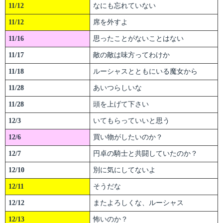
11/12
なにも忘れていない
11/12
席を外すよ
11/16
思ったことがないことはない
11/17
敵の敵は味方ってわけか
11/18
ルーシャスとともにいる魔女から
11/28
あいつらしいな
11/28
頭を上げて下さい
12/3
いてもらっていいと思う
12/6
買い物がしたいのか？
12/7
円卓の騎士と共闘していたのか？
12/10
別に気にしてないよ
12/11
そうだな
12/12
またよろしくな、ルーシャス
12/13
怖いのか？