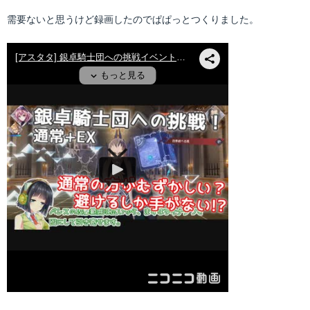
テ
稿
ゴ
日:
需要ないと思うけど録画したのでぱぱっとつくりました。
リ
ー