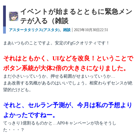
イベントが始まるとともに緊急メン
テが入る（雑談
カ
アスタータタリクス(アスタタ)
、
雑談
投
2023年10月30日22:51
テ
稿
ゴ
日:
まあいつものことですよ。安定のFgGクオリティです！
リ
ー
それはともかく、UIなどを改良！ということで
ボタン系統が大体2倍の大きさになりました。
まだ小さいっていうか、押せる範囲がせまいっていうか…
まあ改善する気概があるのはいいでしょう。相変わらずセンスが絶
望的だけども。
それと、セルラン予測が、今月は私の予想より
よかったですねー。
てっきり1億割るものかと…AP0キャンペーンが功をそうし
た・・・？