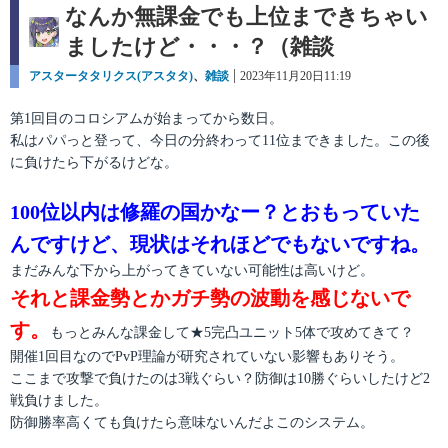
なんか無課金でも上位まできちゃい
ましたけど・・・？（雑談
カ
アスタータタリクス(アスタタ)
、
雑談
投
2023年11月20日11:19
テ
稿
ゴ
日:
第1回目のコロシアムが始まってから数日。
リ
私はパパっと登って、今日の分終わって11位まできました。この後
ー
に負けたら下がるけどな。
100位以内は修羅の国かなー？とおもっていた
んですけど、現状はそれほどでもないですね。
まだみんな下から上がってきていない可能性は高いけど。
それと課金勢とかガチ勢の波動を感じないで
す。
もっとみんな課金して★5完凸ユニット5体で攻めてきて？
開催1回目なのでPvP理論が研究されていない影響もありそう。
ここまで攻撃で負けたのは3戦ぐらい？防御は10勝ぐらいしたけど2
戦負けました。
防御勝率高くても負けたら意味ないんだよこのシステム。