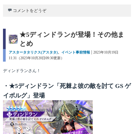
コメントをどうぞ
★5ディンドランが登場！その他ま
とめ
カ
アスタータタリクス(アスタタ)
、
イベント事前情報
投
2023年10月19日
テ
11:31（2023年10月20日09:30更新）
稿
ゴ
日:
リ
ディンドランさん！
ー
・★5ディンドラン「死棘よ彼の敵を討て GS ゲ
イボルグ」登場