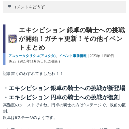
コメントをどうぞ
エキシビション 銀卓の騎士への挑戦
が開始！ガチャ更新！その他イベン
トまとめ
カ
アスタータタリクス(アスタタ)
、
イベント事前情報
投
2023年11月09日
テ
16:25（2023年11月09日16:26更新）
稿
ゴ
日:
リ
記事書くのわすれてましたわ！！
ー
・エキシビション 銀卓の騎士への挑戦が新登場
・エキシビション 円卓の騎士への挑戦が復刻
高難度のクエストですね。円卓の騎士の方は9ステージで、以前の復
刻。
銀卓は6ステージのようです。