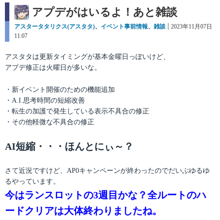
アプデがはいるよ！あと雑談
カ
アスタータタリクス(アスタタ)
、
イベント事前情報
、
雑談
投
2023年11月07日
テ
11:07
稿
ゴ
日:
リ
アスタタは更新タイミングが基本金曜日っぽいけど、
ー
アプデ修正は火曜日が多いな。
・新イベント開催のための機能追加
・A.I.思考時間の短縮改善
・転生の加護で発生している表示不具合の修正
・その他軽微な不具合の修正
AI短縮・・・ほんとにぃ～？
さて近況ですけど、AP0キャンペーンが終わったのでだいぶゆるゆ
るやっています。
今はランスロットの3週目かな？全ルートのハ
ードクリアは大体終わりましたね。