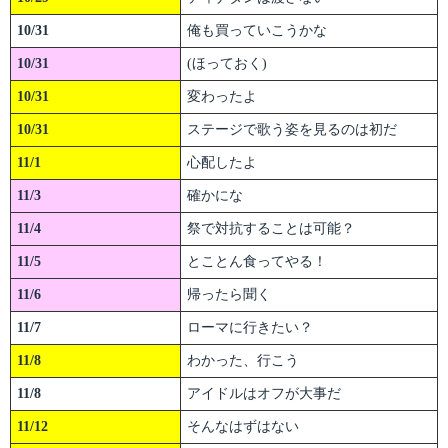
10/31
俺も買っていこうかな
10/31
(ほっておく)
10/31
変わったよ
10/31
ステージで歌う姿を見るのは初だ
11/1
心配したよ
11/3
確かにな
11/4
祭で対抗することは可能？
11/5
とことん食ってやる！
11/6
帰ったら聞く
11/7
ローマに行きたい？
11/8
わかった、行こう
11/8
アイドルはオフが大事だ
11/12
そんなはずはない