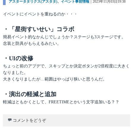
カ
アスタータタリクス(アスタタ)
、
イベント事前情報
投
2023年11月03日19:38
テ
稿
ゴ
日:
イベントにイベントを重ねるのか・・・
リ
ー
・「星街すいせい」コラボ
簡易イベント的なかんじでしょうか？ステージも3ステージです。
念装と防具がもらえるみたい。
・UIの改修
ちょっと前のアプデで、スキップとか決定ボタンが2倍程度に大きく
なりました。
大きくなりましたが…範囲はやっぱり狭いと思うんだ。
・演出の軽減と追加
軽減はともかくとして、FREETIMEとかいう文字追加いる？？
コメントをどうぞ