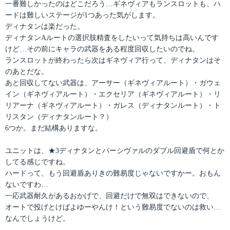
一番難しかったのはどこだろう…ギネヴィアもランスロットも、ハ
ードは難しいステージが1つあった気がします。
ディナタンは楽だった。
ディナタンAルートの選択肢精査をしたいって気持ちは高いんです
けど…その前にキャラの武器をある程度回収したいのでね。
ランスロットが終わったら次はギネヴィア行って、ディナタンはそ
のあとだな。
あと回収してない武器は、アーサー（ギネヴィアルート）・ガウェ
イン（ギネヴィアルート）・エクセリア（ギネヴィアルート）・リ
リアーナ（ギネヴィアルート）・ガレス（ディナタンルート）・ト
リスタン（ディナタンルート？）
6つか。まだ結構ありますな。
ユニットは、★3ディナタンとパーシヴァルのダブル回避盾で何とか
してる感じですね。
ハードって、もう回避盾ありきの難易度じゃないですかー。おもん
ないですわ…
一応武器耐久があるおかげで、回避だけで無双はできないので、
オートで投げとけばよゆーやんけ！という難易度でないのは救い…
なんでしょうけど。