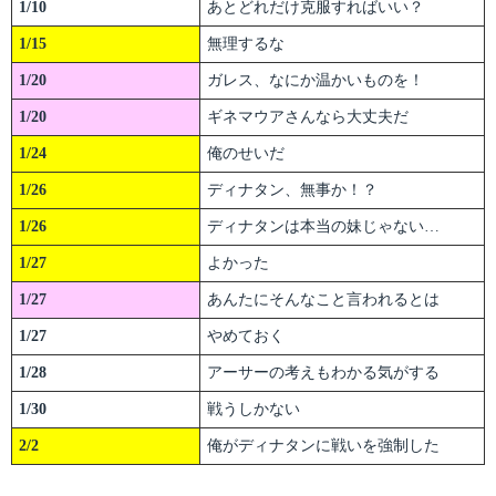
1/10
あとどれだけ克服すればいい？
1/15
無理するな
1/20
ガレス、なにか温かいものを！
1/20
ギネマウアさんなら大丈夫だ
1/24
俺のせいだ
1/26
ディナタン、無事か！？
1/26
ディナタンは本当の妹じゃない…
1/27
よかった
1/27
あんたにそんなこと言われるとは
1/27
やめておく
1/28
アーサーの考えもわかる気がする
1/30
戦うしかない
2/2
俺がディナタンに戦いを強制した