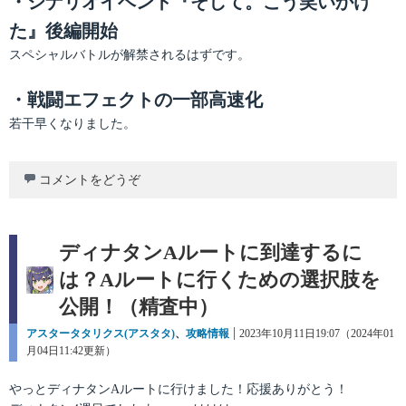
・シナリオイベント『そして。こう笑いかけ
た』後編開始
スペシャルバトルが解禁されるはずです。
・戦闘エフェクトの一部高速化
若干早くなりました。
コメントをどうぞ
ディナタンAルートに到達するに
は？Aルートに行くための選択肢を
公開！（精査中）
カ
アスタータタリクス(アスタタ)
、
攻略情報
投
2023年10月11日19:07（2024年01
テ
月04日11:42更新）
稿
ゴ
日:
リ
やっとディナタンAルートに行けました！応援ありがとう！
ー