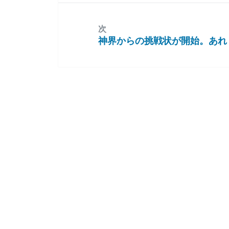
投
稿:
次
神界からの挑戦状が開始。あれ
次
の
投
稿: