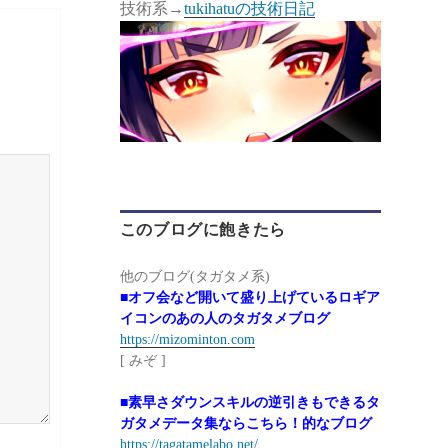
技術系→
tukihatuの技術日記
このブログに飽きたら
他のブログ(タガタメ系)
■オフ会など開いて盛り上げているロギア
イコンのあの人のタガタメブログ
https://mizominton.com
[ みぞ ]
■素早さダウンスキルの逆引きもできるタ
ガタメデータ集ならこちら！的なブログ
https://tagatamelabo.net/