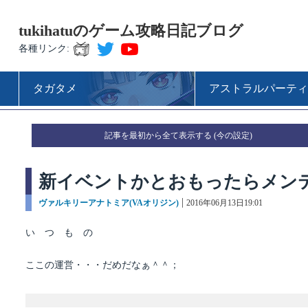
tukihatuのゲーム攻略日記ブログ
各種リンク:
タガタメ
アストラルパーティ
記事を最初から全て表示する
新イベントかとおもったらメン
カ
ヴァルキリーアナトミア(VAオリジン)
投
2016年06月13日19:01
テ
稿
ゴ
日:
い つ も の
リ
ー
ここの運営・・・だめだなぁ＾＾；