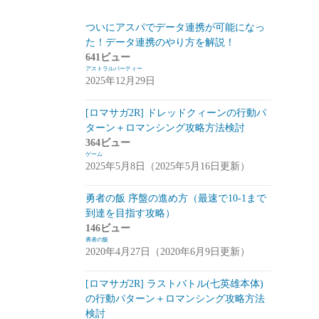
スマートフォン
(94)
ついにアスパでデータ連携が可能になっ
た！データ連携のやり方を解説！
PC
(7)
641ビュー
アストラルパーティー
お知らせ
(6)
2025年12月29日
その他
(2)
[ロマサガ2R] ドレッドクィーンの行動パ
コンパイル
(9)
ターン＋ロマンシング攻略方法検討
364ビュー
姫プタワー
(11)
ゲーム
2025年5月8日（2025年5月16日更新）
攻略
(9)
雑談・感想
(2)
勇者の飯 序盤の進め方（最速で10-1まで
到達を目指す攻略）
リーグ・オブ・ワンダーランド(リグワ
146ビュー
ン)
(20)
勇者の飯
2020年4月27日（2020年6月9日更新）
咲うアルスノトリア(アルスノ)
(28)
[ロマサガ2R] ラストバトル(七英雄本体)
攻略
(14)
の行動パターン＋ロマンシング攻略方法
雑談
(14)
検討