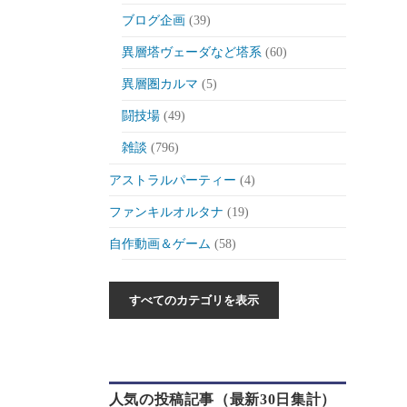
ブログ企画
(39)
異層塔ヴェーダなど塔系
(60)
異層圏カルマ
(5)
闘技場
(49)
雑談
(796)
アストラルパーティー
(4)
ファンキルオルタナ
(19)
自作動画＆ゲーム
(58)
作った動画とか
(6)
自作ゲーム紹介
(6)
自作ツール
(1)
ゲーム制作日記
(46)
人気の投稿記事（最新30日集計）
ゲーム
(175)