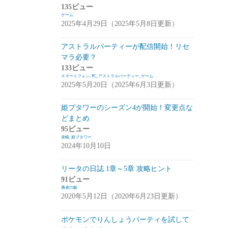
135ビュー
崩落のCARNEADES(ホウカル)
(15)
ゲーム
2025年4月29日（2025年5月8日更新）
Zold:Out~鍛冶屋の物語(ゾルカジ)
(13)
アストラルパーティーが配信開始！リセ
攻略情報
(5)
マラ必要？
雑談
(7)
133ビュー
スマートフォン
,
PC
,
アストラルパーティー
,
ゲーム
拡張少女系トライナリー(トライナリー)
2025年5月20日（2025年6月3日更新）
(12)
姫プタワーのシーズン4が開始！変更点な
勇者の飯
(14)
どまとめ
95ビュー
ボーダーブレイク
(13)
攻略
,
姫プタワー
2024年10月10日
アスタータタリクス(アスタタ)
(38)
イベント事前情報
(16)
リータの日誌 1章～5章 攻略ヒント
91ビュー
攻略情報
(10)
勇者の飯
2020年5月12日（2020年6月23日更新）
雑談
(13)
ポケモンでりんしょうパーティを試して
サクライグノラムス(サクムス)
(2)