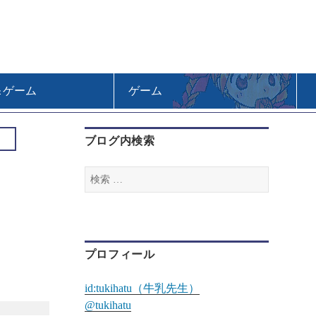
＆ゲーム
ゲーム
ブログ内検索
検
索
:
プロフィール
id:tukihatu（牛乳先生）
@tukihatu