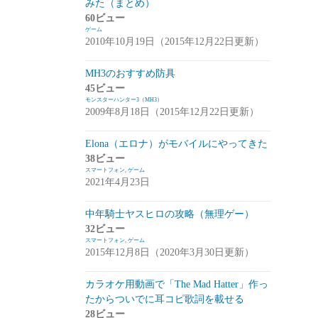
みた（まとめ）
アプデ・イベント情報
(1)
60ビュー
ゲーム
雑談
(1)
2010年10月19日（2015年12月22日更新）
シノビナイトメア(シノビナ)
(6)
MH3のおすすめ防具
45ビュー
メビウスファイナルファンタジー(メビウ
モンスターハンター3（MH3）
スFF)
(157)
2009年8月18日（2015年12月22日更新）
アプデ情報
(18)
Elona（エロナ）がモバイルにやってきた
ジョブステータス
(10)
38ビュー
スマートフォン
,
ゲーム
カオスの魔窟
(5)
2021年4月23日
ブラウンダスト(ブラダス)
(29)
中年騎士ヤスヒロの攻略（無理ゲー）
テイルズウィーバー：SecondRun(TWSR)
32ビュー
スマートフォン
,
ゲーム
(10)
2015年12月8日（2020年3月30日更新）
攻略
(5)
カラオケ用動画で「The Mad Hatter」作っ
雑談
(5)
たからついでに耳コピ歌詞を載せる
28ビュー