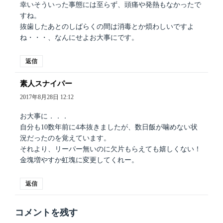
幸いそういった事態には至らず、頭痛や発熱もなかったで
すね。
抜歯したあとのしばらくの間は消毒とか煩わしいですよ
ね・・・、なんにせよお大事にです。
返信
素人スナイパー
よ
り:
2017年8月28日 12:12
お大事に．．．
自分も10数年前に4本抜きましたが、数日飯が噛めない状
況だったのを覚えています。
それより、リーパー無いのに欠片もらえても嬉しくない！
金塊増やすか虹塊に変更してくれー。
返信
コメントを残す