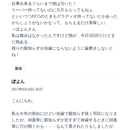
仕事出来るぐらいまで熱は引いた！
リーパー持ってないのに欠片もらってもねぇ…
といいつつFF15のときもグラディオ持ってないとかあった
からしょうがないかなって。もらえるだけ美味しい。
＞ぽよんさん
私は痛みはなかったんですけど熱が…今日3日目だけどま
だ熱ある…
残りの親知らずが虫歯にならないように歯磨きしないと
ね！
返信
ぽよん
よ
り:
2017年8月28日 16:07
こんにちわ。
私も今年の初めにひどい虫歯で親知らず抜く羽目になりま
したが、頭蓋骨に親知らずが近すぎて抜歯するときに頭蓋
骨に穴が開くかも・・・なんて脅されたりもしましたが、