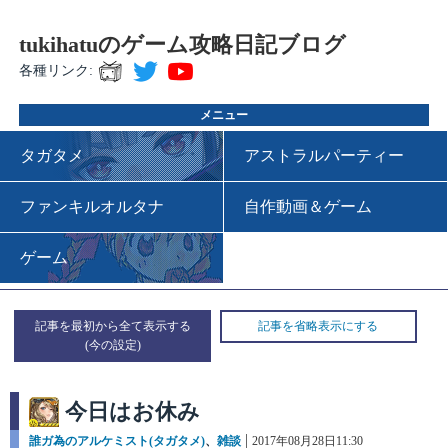
tukihatuのゲーム攻略日記ブログ
各種リンク:
メニュー
タガタメ
アストラルパーティー
ファンキルオルタナ
自作動画＆ゲーム
ゲーム
記事を最初から全て表示する
記事を省略表示にする
今日はお休み
カ
誰ガ為のアルケミスト(タガタメ)
、
雑談
投
2017年08月28日11:30