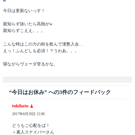
テ
稿
ゴ
日:
今日は更新ないっす！
リ
ー
親知らず抜いたら高熱がw
親知らずこええ。。。
こんな時はこの力の粉を飲んで漢塾入会…
えっ！ふんどしも必須！？うわあ。。。
寝ながらヴェーダ登るかな。
“今日はお休み” への3件のフィードバック
tukihatu
よ
り:
2017年8月29日 12:00
どうもご心配をば！
＞素人スナイパーさん