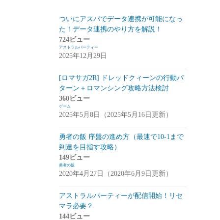
スマートフォン
(94)
ついにアスパでデータ連携が可能になっ
た！データ連携のやり方を解説！
PC
(7)
724ビュー
アストラルパーティー
お知らせ
(6)
2025年12月29日
その他
(2)
[ロマサガ2R] ドレッドクィーンの行動パ
コンパイル
(9)
ターン＋ロマンシング攻略方法検討
360ビュー
姫プタワー
(11)
ゲーム
2025年5月8日（2025年5月16日更新）
攻略
(9)
雑談・感想
(2)
勇者の飯 序盤の進め方（最速で10-1まで
到達を目指す攻略）
リーグ・オブ・ワンダーランド(リグワ
149ビュー
ン)
(20)
勇者の飯
2020年4月27日（2020年6月9日更新）
咲うアルスノトリア(アルスノ)
(28)
アストラルパーティーが配信開始！リセ
攻略
(14)
マラ必要？
雑談
(14)
144ビュー