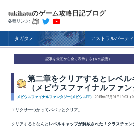
tukihatuのゲーム攻略日記ブログ
各種リンク:
タガタメ
アストラルパーティ
記事を最初から全て表示する
第二章をクリアするとレベル
（メビウスファイナルファン
カ
メビウスファイナルファンタジー(メビウスFF)
投
2015年07月01日19:03（
テ
稿
ゴ
日:
エリクサーつかってパパッとクリア。
リ
ー
クリアするとなんと
レベルキャップが解放された！クラスチェン