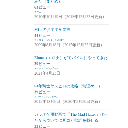
みた（まとめ）
アプデ・イベント情報
(1)
61ビュー
ゲーム
雑談
(1)
2010年10月19日（2015年12月22日更新）
シノビナイトメア(シノビナ)
(6)
MH3のおすすめ防具
44ビュー
メビウスファイナルファンタジー(メビウ
モンスターハンター3（MH3）
スFF)
(157)
2009年8月18日（2015年12月22日更新）
アプデ情報
(18)
Elona（エロナ）がモバイルにやってきた
ジョブステータス
(10)
39ビュー
スマートフォン
,
ゲーム
カオスの魔窟
(5)
2021年4月23日
ブラウンダスト(ブラダス)
(29)
中年騎士ヤスヒロの攻略（無理ゲー）
テイルズウィーバー：SecondRun(TWSR)
39ビュー
スマートフォン
,
ゲーム
(10)
2015年12月8日（2020年3月30日更新）
攻略
(5)
カラオケ用動画で「The Mad Hatter」作っ
雑談
(5)
たからついでに耳コピ歌詞を載せる
33ビュー