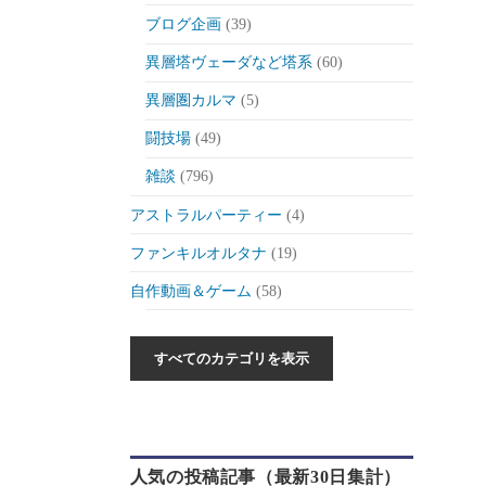
ブログ企画
(39)
異層塔ヴェーダなど塔系
(60)
異層圏カルマ
(5)
闘技場
(49)
雑談
(796)
アストラルパーティー
(4)
ファンキルオルタナ
(19)
自作動画＆ゲーム
(58)
作った動画とか
(6)
自作ゲーム紹介
(6)
自作ツール
(1)
ゲーム制作日記
(46)
人気の投稿記事（最新30日集計）
ゲーム
(175)