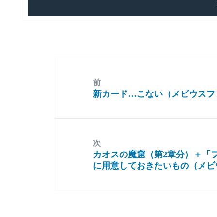
前
新カード…こない（メビウスフ
前
の
投
稿:
次
カオスの魔窟（第2章分）＋「フ
次
に用意しておきたいもの（メビ
の
投
稿: