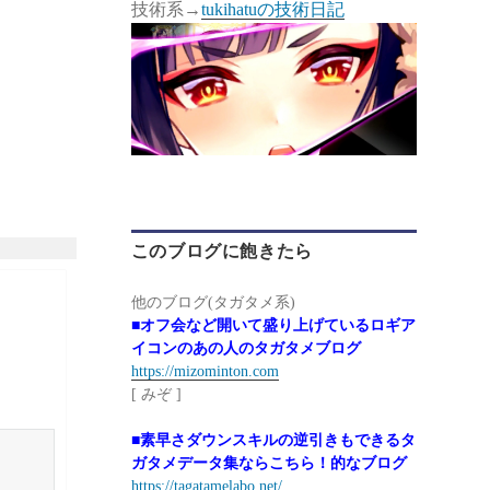
技術系→
tukihatuの技術日記
このブログに飽きたら
他のブログ(タガタメ系)
■オフ会など開いて盛り上げているロギア
イコンのあの人のタガタメブログ
https://mizominton.com
[ みぞ ]
■素早さダウンスキルの逆引きもできるタ
ガタメデータ集ならこちら！的なブログ
https://tagatamelabo.net/