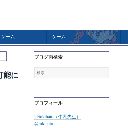
＆ゲーム
ゲーム
ブログ内検索
検
可能に
索
:
プロフィール
id:tukihatu（牛乳先生）
@tukihatu