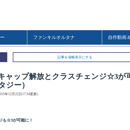
ー
ファンキルオルタナ
自作動画
記事を省略表示にする
キャップ解放とクラスチェンジ☆3が
タジー）
2015年12月22日17:54更新）
ジも☆3が可能に！