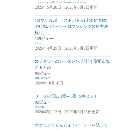
スマートフォン
,
PC
,
アストラルパーティー
,
ゲーム
2025年5月20日（2025年6月3日更新）
崩落のCARNEADES(ホウカル)
(15)
Zold:Out~鍛冶屋の物語(ゾルカジ)
(13)
[ロマサガ2R] ラストバトル(七英雄本体)
の行動パターン＋ロマンシング攻略方法
攻略情報
(5)
検討
雑談
(7)
129ビュー
ゲーム
拡張少女系トライナリー(トライナリー)
2025年4月29日（2025年5月8日更新）
(12)
姫プタワーのシーズン4が開始！変更点な
勇者の飯
(14)
どまとめ
95ビュー
ボーダーブレイク
(13)
攻略
,
姫プタワー
2024年10月10日
アスタータタリクス(アスタタ)
(38)
イベント事前情報
(16)
リータの日誌 1章～5章 攻略ヒント
92ビュー
攻略情報
(10)
勇者の飯
2020年5月12日（2020年6月23日更新）
雑談
(13)
ポケモンでりんしょうパーティを試して
サクライグノラムス(サクムス)
(2)