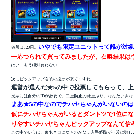
いやでも限定ユニットって誰が対象
値段は120円。
一応つられて買ってみましたが、召喚結果は
はい…もう絶対買わない…
次にピックアップ召喚の投票が来てますね。
運営が選んだ★5の中で投票してもらって、上
投票には自分のIDが必要で、二重防止の厳重ぶり。なんだいきな
まあ★5の中なのでチハヤちゃんがいないの
仮にチハヤちゃんがいるとダントツで1位に
りやすいチハヤちゃんピックアップなんて信
この中でいえば、まあネロになるのかな…入手経路が非常に難し