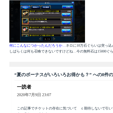
何にこんなにつかったんだろうか…
ネロに10万石ぐらいは突っ
しばらくは何も召喚できないですけどね…今の無料石は15000ぐ
“夏のボーナスがいろいろお得かも？” への8件
一読者
よ
り:
2020年7月9日 23:07
この記事でチケットの存在に気づいて ｃ期待しないで引い