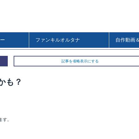
ー
ファンキルオルタナ
自作動画
記事を省略表示にする
かも？
ます。