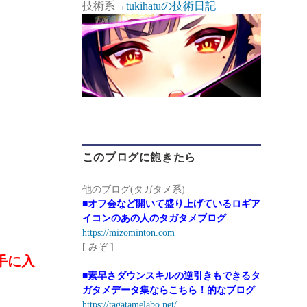
技術系→
tukihatuの技術日記
このブログに飽きたら
他のブログ(タガタメ系)
。
■オフ会など開いて盛り上げているロギア
イコンのあの人のタガタメブログ
https://mizominton.com
[ みぞ ]
手に入
■素早さダウンスキルの逆引きもできるタ
ガタメデータ集ならこちら！的なブログ
https://tagatamelabo.net/