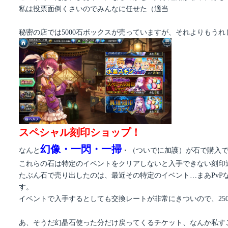
私は投票面倒くさいのでみんなに任せた（適当
秘密の店では5000石ボックスが売っていますが、それよりもうれ
スペシャル刻印ショップ！
幻像・一閃・一掃
なんと
・（ついでに加護）が石で購入でき
これらの石は特定のイベントをクリアしないと入手できない刻印
たぶん石で売り出したのは、最近その特定のイベント…まあPv
す。
イベントで入手するとしても交換レートが非常にきついので、25
あ、そうだ幻晶石使った分だけ戻ってくるチケット、なんか私す