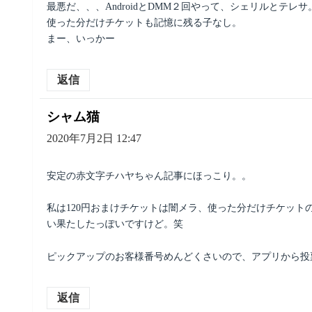
最悪だ、、、AndroidとDMM２回やって、シェリルとテレサ
使った分だけチケットも記憶に残る子なし。
まー、いっかー
返信
シャム猫
よ
り:
2020年7月2日 12:47
安定の赤文字チハヤちゃん記事にほっこり。。
私は120円おまけチケットは闇メラ、使った分だけチケッ
い果たしたっぽいですけど。笑
ピックアップのお客様番号めんどくさいので、アプリから投
返信