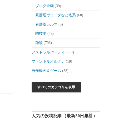
ブログ企画
(39)
異層塔ヴェーダなど塔系
(60)
異層圏カルマ
(5)
闘技場
(49)
雑談
(796)
アストラルパーティー
(4)
ファンキルオルタナ
(19)
自作動画＆ゲーム
(58)
作った動画とか
(6)
自作ゲーム紹介
(6)
自作ツール
(1)
ゲーム制作日記
(46)
人気の投稿記事（最新30日集計）
ゲーム
(175)