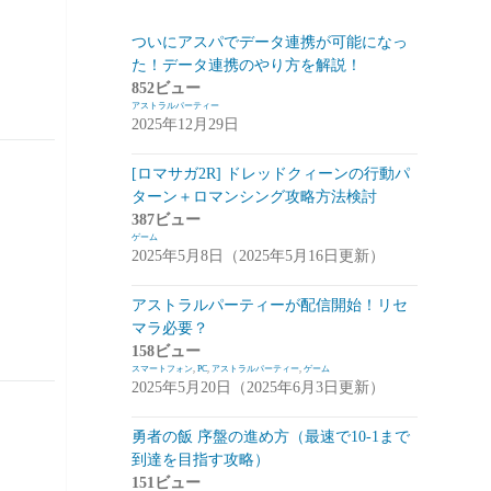
スマートフォン
(94)
ついにアスパでデータ連携が可能になっ
た！データ連携のやり方を解説！
PC
(7)
852ビュー
アストラルパーティー
お知らせ
(6)
2025年12月29日
その他
(2)
[ロマサガ2R] ドレッドクィーンの行動パ
コンパイル
(9)
ターン＋ロマンシング攻略方法検討
387ビュー
姫プタワー
(11)
ゲーム
2025年5月8日（2025年5月16日更新）
攻略
(9)
雑談・感想
(2)
アストラルパーティーが配信開始！リセ
マラ必要？
リーグ・オブ・ワンダーランド(リグワ
158ビュー
ン)
(20)
スマートフォン
,
PC
,
アストラルパーティー
,
ゲーム
2025年5月20日（2025年6月3日更新）
咲うアルスノトリア(アルスノ)
(28)
勇者の飯 序盤の進め方（最速で10-1まで
攻略
(14)
到達を目指す攻略）
雑談
(14)
151ビュー