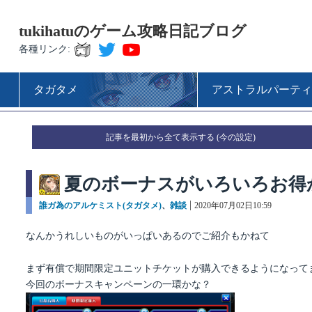
tukihatuのゲーム攻略日記ブログ
各種リンク:
タガタメ
アストラルパーティ
記事を最初から全て表示する
夏のボーナスがいろいろお得
カ
誰ガ為のアルケミスト(タガタメ)
、
雑談
投
2020年07月02日10:59
テ
稿
ゴ
日:
なんかうれしいものがいっぱいあるのでご紹介もかねて
リ
ー
まず有償で期間限定ユニットチケットが購入できるようになって
今回のボーナスキャンペーンの一環かな？