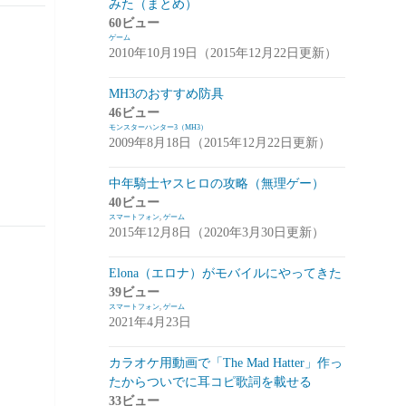
みた（まとめ）
アプデ・イベント情報
(1)
60ビュー
ゲーム
雑談
(1)
2010年10月19日（2015年12月22日更新）
シノビナイトメア(シノビナ)
(6)
MH3のおすすめ防具
46ビュー
メビウスファイナルファンタジー(メビウ
モンスターハンター3（MH3）
スFF)
(157)
2009年8月18日（2015年12月22日更新）
アプデ情報
(18)
中年騎士ヤスヒロの攻略（無理ゲー）
ジョブステータス
(10)
40ビュー
スマートフォン
,
ゲーム
カオスの魔窟
(5)
2015年12月8日（2020年3月30日更新）
ブラウンダスト(ブラダス)
(29)
Elona（エロナ）がモバイルにやってきた
テイルズウィーバー：SecondRun(TWSR)
39ビュー
スマートフォン
,
ゲーム
(10)
2021年4月23日
攻略
(5)
カラオケ用動画で「The Mad Hatter」作っ
雑談
(5)
たからついでに耳コピ歌詞を載せる
33ビュー