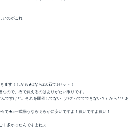
しいのがこれ
ます！しかも★3なら250石で1セット！
達なので、石で買えるのはありがたい限りです。
Pなんですけど。それを開催してない（バグっててできない？）からだと
0石で★3一式揃うなら明らかに安いですよ！買いですよ買い！
ごく多かったんですよねぇ…