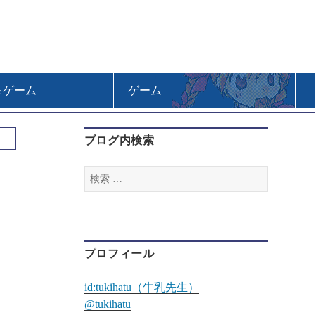
＆ゲーム
ゲーム
ブログ内検索
検
索
:
プロフィール
id:tukihatu（牛乳先生）
@tukihatu