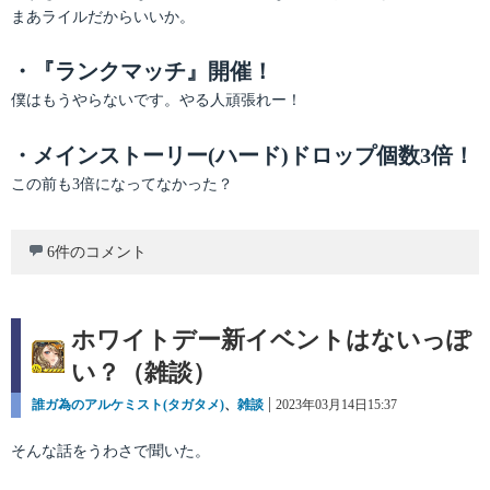
まあライルだからいいか。
・『ランクマッチ』開催！
僕はもうやらないです。やる人頑張れー！
・メインストーリー(ハード)ドロップ個数3倍！
この前も3倍になってなかった？
6件のコメント
ホワイトデー新イベントはないっぽ
い？（雑談）
カ
誰ガ為のアルケミスト(タガタメ)
、
雑談
投
2023年03月14日15:37
テ
稿
ゴ
日:
そんな話をうわさで聞いた。
リ
ー