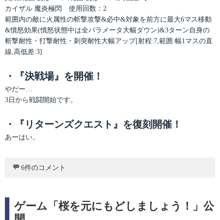
カイザル 魔炎極閃 使用回数：2
範囲内の敵に火属性の斬撃攻撃&必中&対象を前方に最大6マス移動
&憤怒効果(憤怒状態中は全パラメータ大幅ダウン)&3ターン自身の
斬撃耐性・打撃耐性・刺突耐性大幅アップ[射程:7,範囲:幅1マスの直
線,高低差:3]
・『決戦場』を開催！
やだー…
3日から戦闘開始です。
・『リターンズクエスト』を復刻開催！
あーはい。
6件のコメント
ゲーム「桜を元にもどしましょう！」公
開