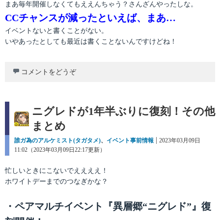
まあ毎年開催しなくてもええんちゃう？さんざんやったしな。
CCチャンスが減ったといえば、まあ…
イベントないと書くことがない。
いやあったとしても最近は書くことないんですけどね！
コメントをどうぞ
ニグレドが1年半ぶりに復刻！その他
まとめ
カ
誰ガ為のアルケミスト(タガタメ)
、
イベント事前情報
投
2023年03月09日
テ
11:02（2023年03月09日22:17更新）
稿
ゴ
日:
リ
忙しいときにこないでええええ！
ー
ホワイトデーまでのつなぎかな？
・ペアマルチイベント『異層郷“ニグレド”』復