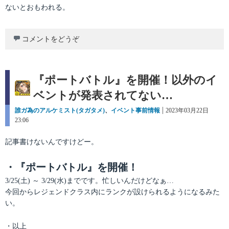
ないとおもわれる。
コメントをどうぞ
『ポートバトル』を開催！以外のイ
ベントが発表されてない…
カ
誰ガ為のアルケミスト(タガタメ)
、
イベント事前情報
投
2023年03月22日
テ
23:06
稿
ゴ
日:
リ
記事書けないんですけどー。
ー
・『ポートバトル』を開催！
3/25(土) ～ 3/29(水)までです。忙しいんだけどなぁ…
今回からレジェンドクラス内にランクが設けられるようになるみた
い。
・以上