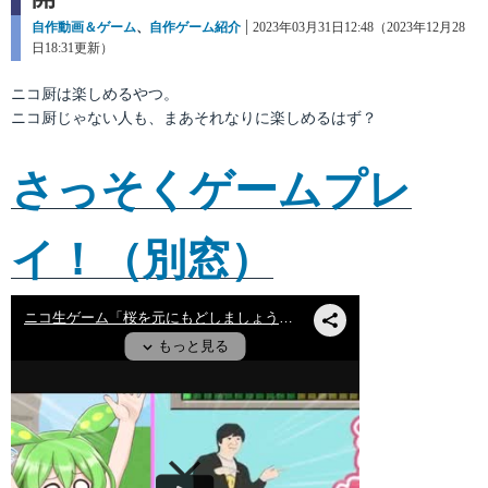
カ
自作動画＆ゲーム
、
自作ゲーム紹介
投
2023年03月31日12:48（2023年12月28
テ
日18:31更新）
稿
ゴ
日:
リ
ニコ厨は楽しめるやつ。
ー
ニコ厨じゃない人も、まあそれなりに楽しめるはず？
さっそくゲームプレ
イ！（別窓）