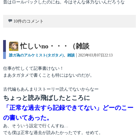
昔はロールバックしたのにね。今はそんな体力ないんだろうな
10件のコメント
忙しいno・・・（雑談
カ
誰ガ為のアルケミスト(タガタメ)
、
雑談
投
2023年03月07日22:13
テ
稿
ゴ
日:
仕事が忙しくて記事書けない！
リ
まあタガタメで書くことも特にはないのだが。
ー
古代編もあんまりストーリー読んでないからなー
ちょっと読み飛ばしたところに
「正常な過去すら記録できてない」どーのこー
の書いてあった。
あ、そういう設定で行くんすね…
でも僕は正常な過去が読みたかったです。せめて。