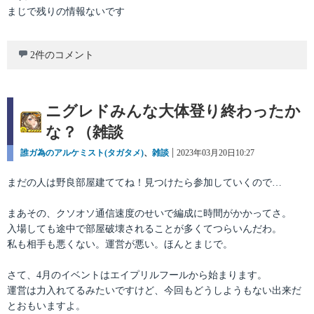
まじで残りの情報ないです
2件のコメント
ニグレドみんな大体登り終わったか
な？（雑談
カ
誰ガ為のアルケミスト(タガタメ)
、
雑談
投
2023年03月20日10:27
テ
稿
ゴ
日:
まだの人は野良部屋建ててね！見つけたら参加していくので…
リ
ー
まあその、クソオソ通信速度のせいで編成に時間がかかってさ。
入場しても途中で部屋破壊されることが多くてつらいんだわ。
私も相手も悪くない。運営が悪い。ほんとまじで。
さて、4月のイベントはエイプリルフールから始まります。
運営は力入れてるみたいですけど、今回もどうしようもない出来だ
とおもいますよ。