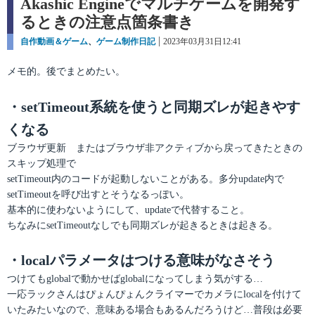
Akashic Engineでマルチゲームを開発す
るときの注意点箇条書き
カ
自作動画＆ゲーム
、
ゲーム制作日記
投
2023年03月31日12:41
テ
稿
ゴ
日:
メモ的。後でまとめたい。
リ
ー
・setTimeout系統を使うと同期ズレが起きやす
くなる
ブラウザ更新 またはブラウザ非アクティブから戻ってきたときの
スキップ処理で
setTimeout内のコードが起動しないことがある。多分update内で
setTimeoutを呼び出すとそうなるっぽい。
基本的に使わないようにして、updateで代替すること。
ちなみにsetTimeoutなしでも同期ズレが起きるときは起きる。
・localパラメータはつける意味がなさそう
つけてもglobalで動かせばglobalになってしまう気がする…
一応ラックさんはぴょんぴょんクライマーでカメラにlocalを付けて
いたみたいなので、意味ある場合もあるんだろうけど…普段は必要