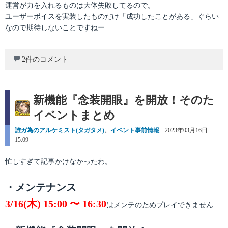
運営が力を入れるものは大体失敗してるので。
ユーザーボイスを実装したものだけ「成功したことがある」ぐらい
なので期待しないことですねー
2件のコメント
新機能『念装開眼』を開放！そのた
イベントまとめ
カ
誰ガ為のアルケミスト(タガタメ)
、
イベント事前情報
投
2023年03月16日
テ
15:09
稿
ゴ
日:
リ
忙しすぎて記事かけなかったわ。
ー
・メンテナンス
3/16(木) 15:00 〜 16:30
はメンテのためプレイできません