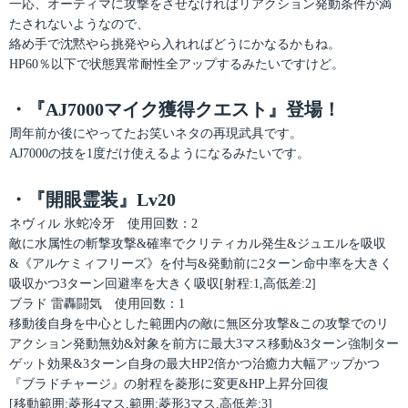
一応、オーティマに攻撃をさせなければリアクション発動条件が満
たされないようなので、
絡め手で沈黙やら挑発やら入れればどうにかなるかもね。
HP60％以下で状態異常耐性全アップするみたいですけど。
・『AJ7000マイク獲得クエスト』登場！
周年前か後にやってたお笑いネタの再現武具です。
AJ7000の技を1度だけ使えるようになるみたいです。
・『開眼霊装』Lv20
ネヴィル 氷蛇冷牙 使用回数：2
敵に水属性の斬撃攻撃&確率でクリティカル発生&ジュエルを吸収
&《アルケミィフリーズ》を付与&発動前に2ターン命中率を大きく
吸収かつ3ターン回避率を大きく吸収[射程:1,高低差:2]
ブラド 雷轟闘気 使用回数：1
移動後自身を中心とした範囲内の敵に無区分攻撃&この攻撃でのリ
アクション発動無効&対象を前方に最大3マス移動&3ターン強制ター
ゲット効果&3ターン自身の最大HP2倍かつ治癒力大幅アップかつ
『ブラドチャージ』の射程を菱形に変更&HP上昇分回復
[移動範囲:菱形4マス,範囲:菱形3マス,高低差:3]