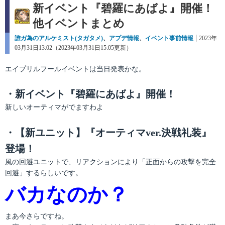
新イベント『碧羅にあばよ』開催！
他イベントまとめ
カ
誰ガ為のアルケミスト(タガタメ)
、
アプデ情報
、
イベント事前情報
投
2023年
テ
03月31日13:02（2023年03月31日15:05更新）
稿
ゴ
日:
リ
エイプリルフールイベントは当日発表かな。
ー
・新イベント『碧羅にあばよ』開催！
新しいオーティマがでますわよ
・【新ユニット】『オーティマver.決戦礼装』
登場！
風の回避ユニットで、リアクションにより「正面からの攻撃を完全
回避」するらしいです。
バカなのか？
まあ今さらですね。