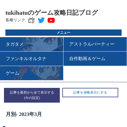
tukihatuのゲーム攻略日記ブログ
各種リンク:
メニュー
タガタメ
アストラルパーティー
ファンキルオルタナ
自作動画＆ゲーム
ゲーム
記事を最初から全て表示する
記事を省略表示にする
月別: 2023年3月