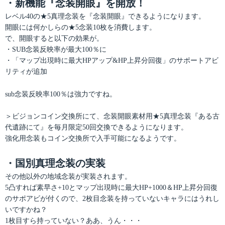
・新機能『念装開眼』を開放！
レベル40の★5真理念装を『念装開眼』できるようになります。
開眼には何かしらの★5念装10枚を消費します。
で、開眼すると以下の効果が。
・SUB念装反映率が最大100％に
・「マップ出現時に最大HPアップ&HP上昇分回復」のサポートアビ
リティが追加
sub念装反映率100％は強力ですね。
＞ビジョンコイン交換所にて、念装開眼素材用★5真理念装『ある古
代遺跡にて』を毎月限定50回交換できるようになります。
強化用念装もコイン交換所で入手可能になるようです。
・国別真理念装の実装
その他以外の地域念装が実装されます。
5凸すれば素早さ+10とマップ出現時に最大HP+1000＆HP上昇分回復
のサポアビが付くので、2枚目念装を持っていないキャラにはうれし
いですかね？
1枚目すら持っていない？ああ、うん・・・