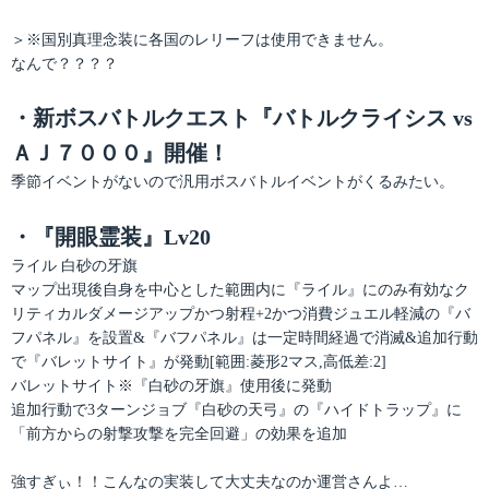
＞※国別真理念装に各国のレリーフは使用できません。
なんで？？？？
・新ボスバトルクエスト『バトルクライシス vs
ＡＪ７０００』開催！
季節イベントがないので汎用ボスバトルイベントがくるみたい。
・『開眼霊装』Lv20
ライル 白砂の牙旗
マップ出現後自身を中心とした範囲内に『ライル』にのみ有効なク
リティカルダメージアップかつ射程+2かつ消費ジュエル軽減の『バ
フパネル』を設置&『バフパネル』は一定時間経過で消滅&追加行動
で『バレットサイト』が発動[範囲:菱形2マス,高低差:2]
バレットサイト※『白砂の牙旗』使用後に発動
追加行動で3ターンジョブ『白砂の天弓』の『ハイドトラップ』に
「前方からの射撃攻撃を完全回避」の効果を追加
強すぎぃ！！こんなの実装して大丈夫なのか運営さんよ…