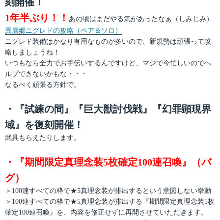
刻開催！
1年半ぶり！！
あの頃はまだやる気があったなぁ（しみじみ）
異層郷ニグレドの攻略（ペア＆ソロ）
ニグレド装備はかなり有用なものが多いので、新規勢は頑張って攻
略しましょうね！
いつもなら全力でお手伝いするんですけど、マジで今忙しいのでヘ
ルプできないかもな・・・
なるべく頑張る方針で。
・『試練の間』『巨大獣討伐戦』『幻罪顕現界
域』を復刻開催！
武具もらえたりします。
・『期間限定真理念装5枚確定100連召喚』（バ
グ）
＞100連すべての枠で★5真理念装が排出するという意図しない挙動
＞100連すべての枠で★5真理念装が排出する『期間限定真理念装5枚
確定100連召喚』を、内容を修正せずに再開させていただきます。