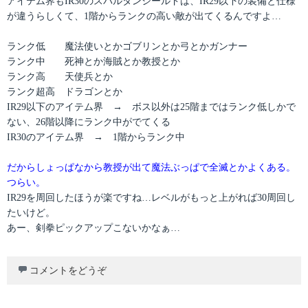
アイテム界もIR30のスパルタンシールドは、IR29以下の装備と仕様
が違うらしくて、1階からランクの高い敵が出てくるんですよ…
ランク低 魔法使いとかゴブリンとか弓とかガンナー
ランク中 死神とか海賊とか教授とか
ランク高 天使兵とか
ランク超高 ドラゴンとか
IR29以下のアイテム界 → ボス以外は25階まではランク低しかで
ない、26階以降にランク中がでてくる
IR30のアイテム界 → 1階からランク中
だからしょっぱなから教授が出て魔法ぶっぱで全滅とかよくある。
つらい。
IR29を周回したほうが楽ですね…レベルがもっと上がれば30周回し
たいけど。
あー、剣拳ピックアップこないかなぁ…
コメントをどうぞ