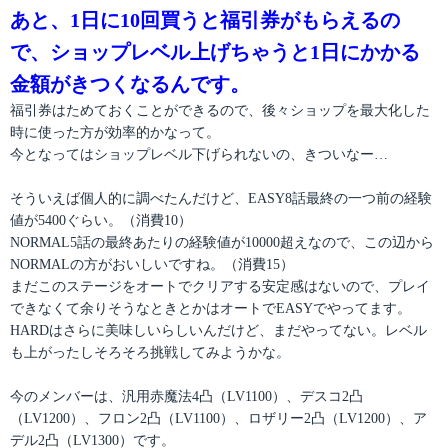
あと、1日に10回買うと福引券がもらえるの
で、ショップレベル上げちゃうと1日にかかる
金額がきつくなるんです。
福引券はためておくことができるので、後々ショップを最大化した
時に使った方が効率的かなって。
今となってはショップレベル下げられないの、きついなー…
そういえば個人的に調べたんだけど、EASY8話最終の一つ前の経験
値が5400ぐらい。（消費10）
NORMAL5話の最終あたりの経験値が10000超えなので、この辺から
NORMALの方がおいしいですね。（消費15）
まだこのステージをオートでクリアする安定感はないので、プレイ
できなくて余りそうなときとかはオートでEASYでやってます。
HARDはさらに美味しいらしいんだけど、まだやってない。レベル
も上がったしそろそろ挑戦してみようかな。
今のメンバーは、汎用赤魔法4凸（LV1100）、デスコ2凸
（LV1200）、フロン2凸（LV1100）、ロザリー2凸（LV1200）、ア
デル2凸（LV1300）です。