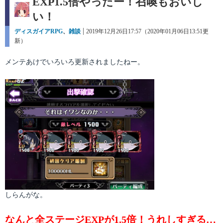
EXP1.5倍やったー！召喚もおいし
い！
カ
ディスガイアRPG
、
雑談
投
2019年12月26日17:57（2020年01月06日13:51更
テ
新）
稿
ゴ
日:
リ
メンテあけでいろいろ更新されましたねー。
ー
しらんがな。
なんと全ステージEXPが1.5倍！うれしすぎる…