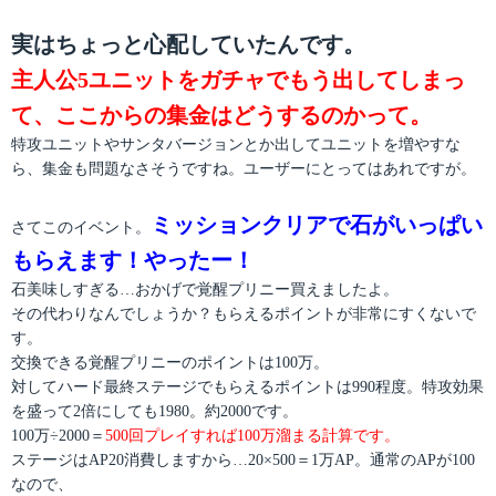
実はちょっと心配していたんです。
主人公5ユニットをガチャでもう出してしまっ
て、ここからの集金はどうするのかって。
特攻ユニットやサンタバージョンとか出してユニットを増やすな
ら、集金も問題なさそうですね。ユーザーにとってはあれですが。
ミッションクリアで石がいっぱい
さてこのイベント。
もらえます！やったー！
石美味しすぎる…おかげで覚醒プリニー買えましたよ。
その代わりなんでしょうか？もらえるポイントが非常にすくないで
す。
交換できる覚醒プリニーのポイントは100万。
対してハード最終ステージでもらえるポイントは990程度。特攻効果
を盛って2倍にしても1980。約2000です。
100万÷2000＝
500回プレイすれば100万溜まる計算です。
ステージはAP20消費しますから…20×500＝1万AP。通常のAPが100
なので、