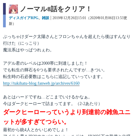
ノーマル8話をクリア！
カ
ディスガイアRPG
、
雑談
投
2019年12月26日15:01（2020年01月06日13:53更
テ
新）
稿
ゴ
日:
リ
ぶっちゃけダーク太陽さんとフロンちゃんを超えたら後はすんなり
ー
行けた（にっこり）
魔法系はやっぱつれぇわ。
アデル君のレベルは2000帯に到達しました！
でも転生の輝石を6つも要求されたんですが…きつい。
転生時の石必要数はこちらに追記していっています。
http://tukihatu-blog.fanweb.jp/archives/6160
あとはハードですね…どこまでいけるかなぁ。
今はダークヒーローで詰まってます。（2-2あたり）
ダークヒーローっていうより到達前の雑魚ユニ
ットが多すぎてつらい。
最初から銃4人とかいじめでしょ！