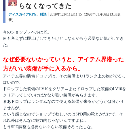
らなくなってきた
カ
ディスガイアRPG
、
雑談
投
2019年12月11日11:15（2020年01月06日13:53更
テ
新）
稿
ゴ
日:
リ
今のショップレベルは19。
ー
何も考えずに即上げしてきたけど…なんかもう必要ない気がしてき
た。
なぜ必要ないかっていうと、アイテム界潜った
方がいい装備が手に入るから。
アイテム界の装備ドロップは、その装備より1ランク上の物がでるっ
ぽいので、
ドロップした装備のLV10をクリア→またドロップした装備のLV10を
クリアってしていけばかなり強い装備がもらえます。
まあドロップはランダムなので使える装備が来るかどうかは分かり
ませんが。
という感じなのでショップで欲しいのはSPD用の靴とかだけで、そ
れ以外はそんなに魅力的じゃないんですよね…
もうSPD調整も必要ないぐらい装備そろったしな。