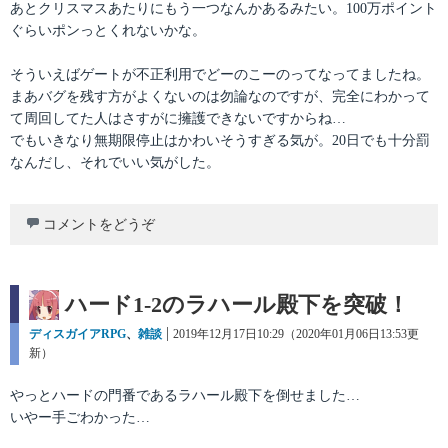
あとクリスマスあたりにもう一つなんかあるみたい。100万ポイント
ぐらいポンっとくれないかな。
そういえばゲートが不正利用でどーのこーのってなってましたね。
まあバグを残す方がよくないのは勿論なのですが、完全にわかって
て周回してた人はさすがに擁護できないですからね…
でもいきなり無期限停止はかわいそうすぎる気が。20日でも十分罰
なんだし、それでいい気がした。
コメントをどうぞ
ハード1-2のラハール殿下を突破！
カ
ディスガイアRPG
、
雑談
投
2019年12月17日10:29（2020年01月06日13:53更
テ
新）
稿
ゴ
日:
リ
やっとハードの門番であるラハール殿下を倒せました…
ー
いやー手ごわかった…