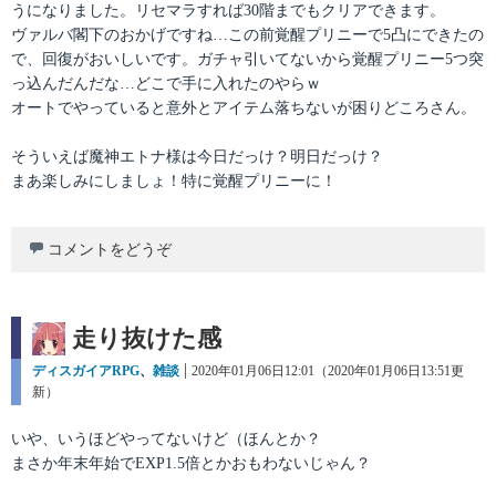
うになりました。リセマラすれば30階までもクリアできます。
ヴァルバ閣下のおかげですね…この前覚醒プリニーで5凸にできたの
で、回復がおいしいです。ガチャ引いてないから覚醒プリニー5つ突
っ込んだんだな…どこで手に入れたのやらｗ
オートでやっていると意外とアイテム落ちないが困りどころさん。
そういえば魔神エトナ様は今日だっけ？明日だっけ？
まあ楽しみにしましょ！特に覚醒プリニーに！
コメントをどうぞ
走り抜けた感
カ
ディスガイアRPG
、
雑談
投
2020年01月06日12:01（2020年01月06日13:51更
テ
新）
稿
ゴ
日:
リ
いや、いうほどやってないけど（ほんとか？
ー
まさか年末年始でEXP1.5倍とかおもわないじゃん？