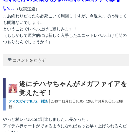
い…
（現実逃避）
まあ終わりだったら必死こいて周回しますが、今週末までは待って
も問題ないでしょう。
ということでレベル上げに勤しみます！
（もしかして運営的には新しく入手したユニットレベル上げ期間の
つもりなんでしょうか？）
コメントをどうぞ
遂にチハヤちゃんがメガファイアを
覚えたぞ！
カ
ディスガイアRPG
、
雑談
投
2019年12月13日18:05（2020年01月06日13:53更
テ
新）
稿
ゴ
日:
リ
やっと杖レベル15に到達しました…長かった…
ー
アイテム界オートができるようになればもっと早く上げられるんだ