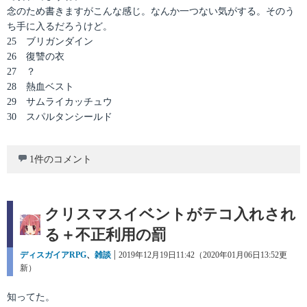
念のため書きますがこんな感じ。なんか一つない気がする。そのう
ち手に入るだろうけど。
25 ブリガンダイン
26 復讐の衣
27 ？
28 熱血ベスト
29 サムライカッチュウ
30 スパルタンシールド
1件のコメント
クリスマスイベントがテコ入れされ
る＋不正利用の罰
カ
ディスガイアRPG
、
雑談
投
2019年12月19日11:42（2020年01月06日13:52更
テ
新）
稿
ゴ
日:
リ
知ってた。
ー