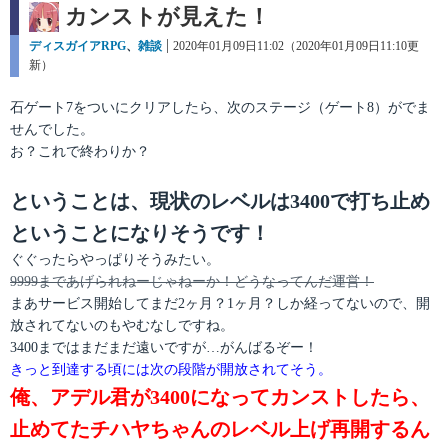
カンストが見えた！
カ
ディスガイアRPG
、
雑談
投
2020年01月09日11:02（2020年01月09日11:10更
テ
新）
稿
ゴ
日:
リ
石ゲート7をついにクリアしたら、次のステージ（ゲート8）がでま
ー
せんでした。
お？これで終わりか？
ということは、現状のレベルは3400で打ち止め
ということになりそうです！
ぐぐったらやっぱりそうみたい。
9999まであげられねーじゃねーか！どうなってんだ運営！
まあサービス開始してまだ2ヶ月？1ヶ月？しか経ってないので、開
放されてないのもやむなしですね。
3400まではまだまだ遠いですが…がんばるぞー！
きっと到達する頃には次の段階が開放されてそう。
俺、アデル君が3400になってカンストしたら、
止めてたチハヤちゃんのレベル上げ再開するん