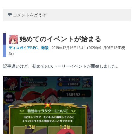
コメントをどうぞ
始めてのイベントが始まる
カ
ディスガイアRPG
、
雑談
投
2019年12月16日18:41（2020年01月06日13:53更
テ
新）
稿
ゴ
日:
リ
記事遅いけど、初めてのストーリーイベントが開始しました。
ー