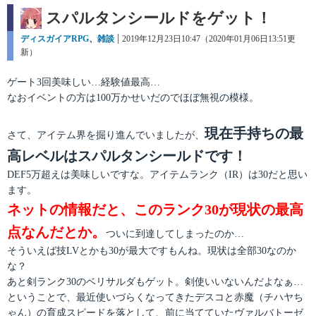
スパルタンシールドをゲット！
カ
ディスガイアRPG
、
雑談
投
2019年12月23日10:47（2020年01月06日13:51更
テ
新）
稿
ゴ
日:
リ
ゲート3回美味しい…経験値最高…
ー
なおイベントの方は100万かせいだのでほぼ無視の模様。
現在手持ちの最
さて、アイテム界を掘り進んでいましたが、
高レベルはスパルタンシールドです！
DEF5万超えは美味しいですな。アイテムランク（IR）は30だと思い
ます。
ネットの情報だと、このランク30が現状の最高
点なんだとか。
ついに到達してしまったのか…
そういえば技LVとかも30が最大ですもんね。現状は全部30なのか
な？
あと剣ランク30のベリサルダもゲット。剣使いいないんだよなぁ…
ということで、最近使いづらくなってきたデスコと赤魔（チハヤち
ゃん）の育成スピードを落として、前に当てていたヴァルバトーゼ