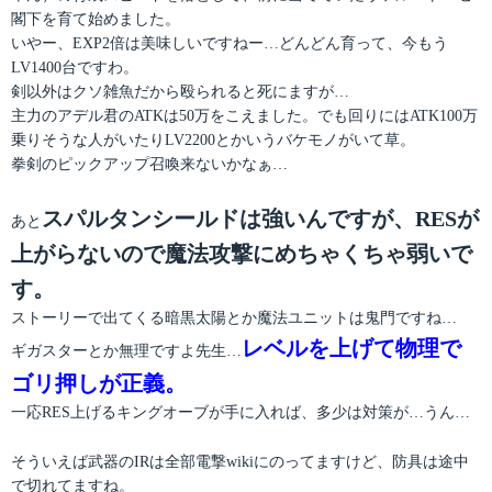
閣下を育て始めました。
いやー、EXP2倍は美味しいですねー…どんどん育って、今もう
LV1400台ですわ。
剣以外はクソ雑魚だから殴られると死にますが…
主力のアデル君のATKは50万をこえました。でも回りにはATK100万
乗りそうな人がいたりLV2200とかいうバケモノがいて草。
拳剣のピックアップ召喚来ないかなぁ…
スパルタンシールドは強いんですが、RESが
あと
上がらないので魔法攻撃にめちゃくちゃ弱いで
す。
ストーリーで出てくる暗黒太陽とか魔法ユニットは鬼門ですね…
レベルを上げて物理で
ギガスターとか無理ですよ先生…
ゴリ押しが正義。
一応RES上げるキングオーブが手に入れば、多少は対策が…うん…
そういえば武器のIRは全部電撃wikiにのってますけど、防具は途中
で切れてますね。