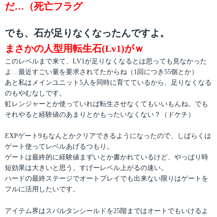
だ…（死亡フラグ
でも、石が足りなくなったんですよ。
まさかの人型用転生石(Lv1)がｗ
このレベルまで来て、LV1が足りなくなるとは思っても見なかった
よ…最近すごい量を要求されてたからね（1回につき55個とか）
あと私はメインユニット5人を同時に育てているから、足りなくなる
のもやむなしです。
虹レンジャーとか使っていれば転生させなくてもいいもんね。でも
それやると経験値のあまりとかもったいなくない？（ドケチ）
EXPゲート9もなんとかクリアできるようになったので、しばらくは
ゲート使ってレベルあげるつもり。
ゲートは最終的に経験値まずいとか書かれているけど、やっぱり時
短効果は大きいと思う。すげーレベル上がるの速い。
ハードの最終ステージでオートプレイでも出来ない限りはゲートを
フルに活用したいです。
アイテム界はスパルタンシールドを25階まではオートでもいけるよ