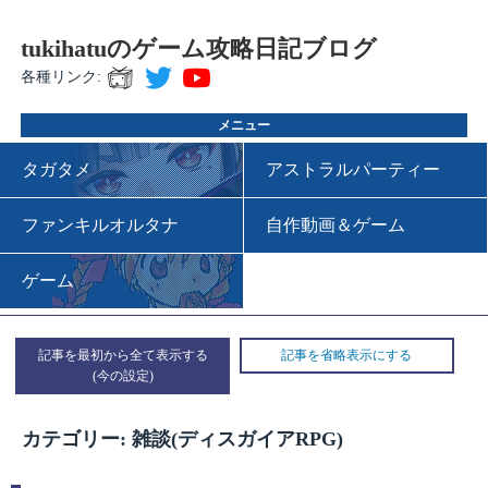
tukihatuのゲーム攻略日記ブログ
各種リンク:
メニュー
タガタメ
アストラルパーティー
ファンキルオルタナ
自作動画＆ゲーム
ゲーム
記事を最初から全て表示する
記事を省略表示にする
カテゴリー: 雑談(ディスガイアRPG)