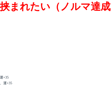
挟まれたい（ノルマ達成
運+35
、運+35