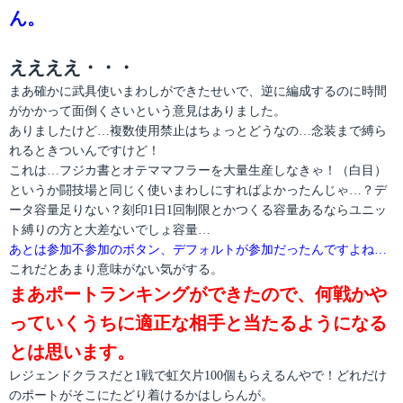
ん。
ええええ・・・
まあ確かに武具使いまわしができたせいで、逆に編成するのに時間
がかかって面倒くさいという意見はありました。
ありましたけど…複数使用禁止はちょっとどうなの…念装まで縛ら
れるときついんですけど！
これは…フジカ書とオテママフラーを大量生産しなきゃ！（白目）
というか闘技場と同じく使いまわしにすればよかったんじゃ…？デ
ータ容量足りない？刻印1日1回制限とかつくる容量あるならユニッ
ト縛りの方と大差ないでしょ容量…
あとは参加不参加のボタン、デフォルトが参加だったんですよね…
これだとあまり意味がない気がする。
まあポートランキングができたので、何戦かや
っていくうちに適正な相手と当たるようになる
とは思います。
レジェンドクラスだと1戦で虹欠片100個もらえるんやで！どれだけ
のポートがそこにたどり着けるかはしらんが。