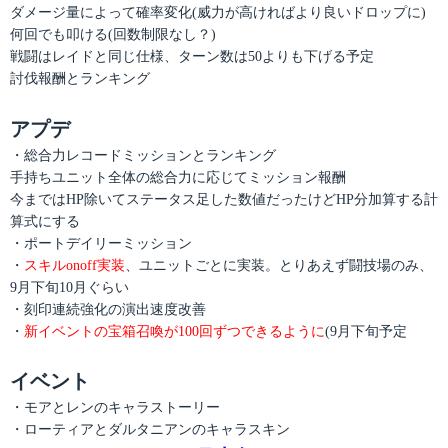
ダメージ量によって確率変化(威力が高ければより良いドロップに)
何回でも叩ける(回数制限なし？)
戦闘はレイドと同じ仕様、ターン数は50よりも下げる予定
討伐報酬とランキング
アプデ
・総合力レコードミッションとランキング
手持ちユニット全体の総合力に応じてミッション報酬
今まではHP除いてステータス足した数値だったけどHP分加算する計
算式にする
・ポートデイリーミッション
・
スキルonoff実装
、ユニットごとに実装。とりあえず闘技場のみ、
9月下旬10月ぐらい
・刻印連続強化の演出速度改善
・
新イベントの宝箱召喚が100回ずつできるように
(9月下旬予定
イベント
・モアとレンのキャラストーリー
・ローティアとダルタニアンのキャラスキン