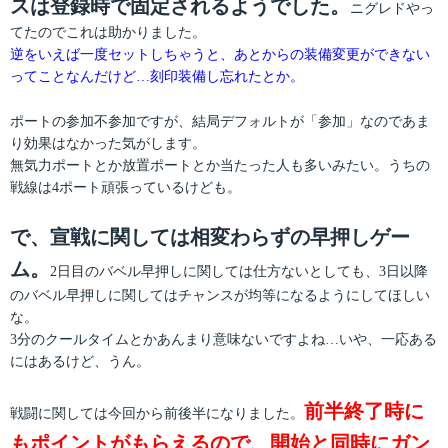
スは登録時で固定されるようでした。
ニグレドやっ
てたのでこれは助かりました。
逆をいえば一度セットしちゃうと、あとからの装備変更ができない
ってことなんだけど…刻印装備し忘れたとか。
ポートの参加不参加ですが、結局デフォルトが「参加」なのであま
り効果はなかった気がします。
無気力ポートとか放置ポートとか当たった人も多いみたい。うちの
戦線は4ポート頑張っているけども。
で、宣戦に関しては相変わらずの早押しゲー
ム。
2日目のバベル早押しに関しては仕方ないとしても、3日以降
のバベル早押しに関してはチャンスが均等になるようにしてほしい
な。
3分のクールタイムとかあんまり意味ないですよね…いや、一応ある
にはあるけど、うん。
前半終了時に
戦闘に関しては今回から前後半になりました。
もポイントがもらえるので、開始と同時にガン