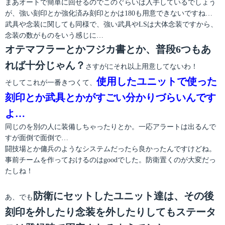
まあオートで簡単に回せるのでこのぐらいは入手しているでしょう
が、強い刻印とか強化済み刻印とかは180も用意できないですね…
武具や念装に関しても同様で、強い武具やLSは大体念装ですから、
念装の数がものをいう感じに…
オテマフラーとかフジカ書とか、普段6つもあ
れば十分じゃん？
さすがにそれ以上用意してないわ！
使用したユニットで使った
そしてこれが一番きつくて、
刻印とか武具とかがすごい分かりづらいんです
よ…
同じのを別の人に装備しちゃったりとか。一応アラートは出るんで
すが面倒で面倒で…
闘技場とか傭兵のようなシステムだったら良かったんですけどね。
事前チームを作っておけるのはgoodでした。防衛置くのが大変だっ
たしね！
防衛にセットしたユニット達は、その後
あ、でも
刻印を外したり念装を外したりしてもステータ