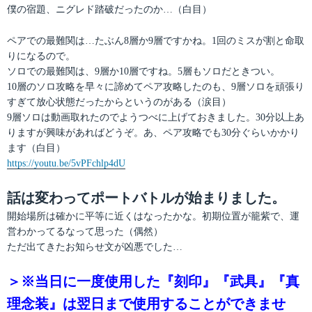
僕の宿題、ニグレド踏破だったのか…（白目）
ペアでの最難関は…たぶん8層か9層ですかね。1回のミスが割と命取
りになるので。
ソロでの最難関は、9層か10層ですね。5層もソロだときつい。
10層のソロ攻略を早々に諦めてペア攻略したのも、9層ソロを頑張り
すぎて放心状態だったからというのがある（涙目）
9層ソロは動画取れたのでようつべに上げておきました。30分以上あ
りますが興味があればどうぞ。あ、ペア攻略でも30分ぐらいかかり
ます（白目）
https://youtu.be/5vPFchlp4dU
話は変わってポートバトルが始まりました。
開始場所は確かに平等に近くはなったかな。初期位置が籠紫で、運
営わかってるなって思った（偶然）
ただ出てきたお知らせ文が凶悪でした…
＞※当日に一度使用した『刻印』『武具』『真
理念装』は翌日まで使用することができませ