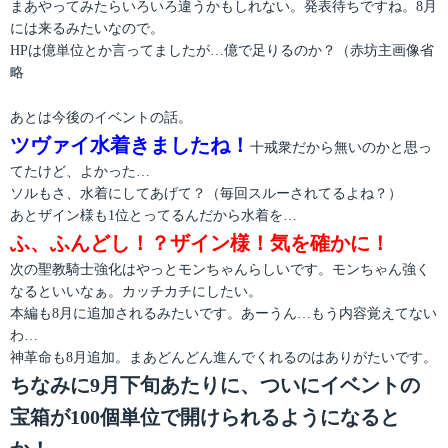
まあやってみたらいろいろ違うかもしれない。発表待ちですね。8月
には来るみたいなので。
HPは億単位とか言ってましたが…億で足りるのか？（赤坊主画像省
略
あとは今後のイベントの話。
ツヴァイ水着きましたね！
十戒衆だから無いのかと思っ
てたけど、よかった…
ソルもさ、水着にしてあげて？（毎回スルーされてるよね？）
あとザイン様も1位とってるんだから水着を…
ふ、ふんどし！？ザイン様！気を確かに！
次の聖教騎士強化はやっとモンちゃんらしいです。モンちゃん強く
なるといいなぁ。カッチカチにしたい。
本編も8月に追加されるみたいです。あーうん…もう内容覚えてない
わ…
神革命も8月追加。まあどんどん進んでくれるのはありがたいです。
ちなみに9月下旬あたりに、ついにイベントの
宝箱が100個単位で開けられるようになると