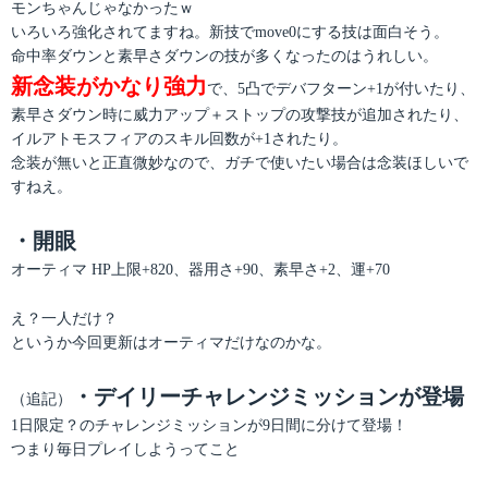
モンちゃんじゃなかったｗ
いろいろ強化されてますね。新技でmove0にする技は面白そう。
命中率ダウンと素早さダウンの技が多くなったのはうれしい。
新念装がかなり強力
で、5凸でデバフターン+1が付いたり、
素早さダウン時に威力アップ＋ストップの攻撃技が追加されたり、
イルアトモスフィアのスキル回数が+1されたり。
念装が無いと正直微妙なので、ガチで使いたい場合は念装ほしいで
すねえ。
・開眼
オーティマ HP上限+820、器用さ+90、素早さ+2、運+70
え？一人だけ？
というか今回更新はオーティマだけなのかな。
・デイリーチャレンジミッションが登場
（追記）
1日限定？のチャレンジミッションが9日間に分けて登場！
つまり毎日プレイしようってこと