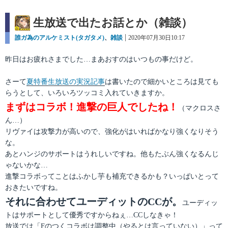
生放送で出たお話とか（雑談）
カ
誰ガ為のアルケミスト(タガタメ)
、
雑談
投
2020年07月30日10:17
テ
稿
ゴ
日:
昨日はお疲れさまでした…まあおすのはいつもの事だけど。
リ
ー
さーて
夏特番生放送の実況記事
は書いたので細かいところは見ても
らうとして、いろいろツッコミ入れていきますか。
まずはコラボ！進撃の巨人でしたね！
（マクロスさ
ん…）
リヴァイは攻撃力が高いので、強化がはいればかなり強くなりそう
な。
あとハンジのサポートはうれしいですね。他もたぶん強くなるんじ
ゃないかな…
進撃コラボってことはふかし芋も補充できるかも？いっぱいとって
おきたいですね。
それに合わせてユーディットのCCが。
ユーディッ
トはサポートとして優秀ですからねぇ…CCしなきゃ！
放送では「Fのつくコラボは調整中（やるとは言っていない）」って