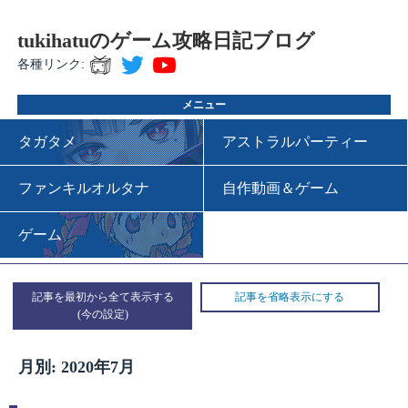
tukihatuのゲーム攻略日記ブログ
各種リンク:
メニュー
タガタメ
アストラルパーティー
ファンキルオルタナ
自作動画＆ゲーム
ゲーム
記事を最初から全て表示する
記事を省略表示にする
月別: 2020年7月