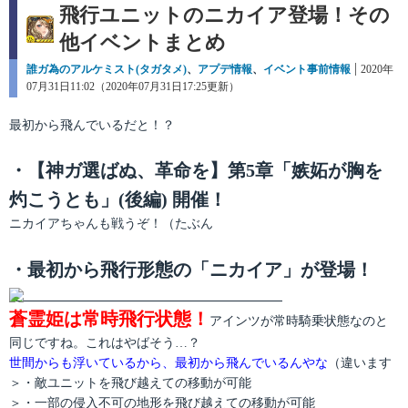
飛行ユニットのニカイア登場！その
他イベントまとめ
カ
誰ガ為のアルケミスト(タガタメ)
、
アプデ情報
、
イベント事前情報
投
2020年
テ
07月31日11:02（2020年07月31日17:25更新）
稿
ゴ
日:
リ
最初から飛んでいるだと！？
ー
・【神ガ選ばぬ、革命を】第5章「嫉妬が胸を
灼こうとも」(後編) 開催！
ニカイアちゃんも戦うぞ！（たぶん
・最初から飛行形態の「ニカイア」が登場！
蒼霊姫は常時飛行状態！
アインツが常時騎乗状態なのと
同じですね。これはやばそう…？
世間からも浮いているから、最初から飛んでいるんやな
（違います
＞・敵ユニットを飛び越えての移動が可能
＞・一部の侵入不可の地形を飛び越えての移動が可能