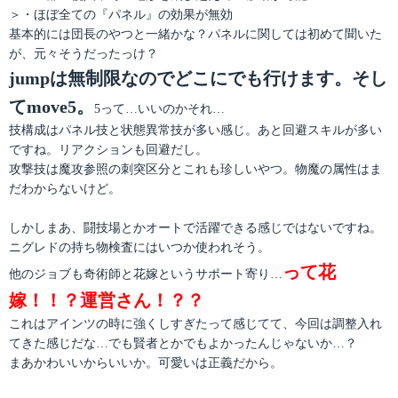
＞・ほぼ全ての『パネル』の効果が無効
基本的には団長のやつと一緒かな？パネルに関しては初めて聞いた
が、元々そうだったっけ？
jumpは無制限なのでどこにでも行けます。そし
てmove5。
5って…いいのかそれ…
技構成はパネル技と状態異常技が多い感じ。あと回避スキルが多い
ですね。リアクションも回避だし。
攻撃技は魔攻参照の刺突区分とこれも珍しいやつ。物魔の属性はま
だわからないけど。
しかしまあ、闘技場とかオートで活躍できる感じではないですね。
ニグレドの持ち物検査にはいつか使われそう。
って花
他のジョブも奇術師と花嫁というサポート寄り…
嫁！！？運営さん！？？
これはアインツの時に強くしすぎたって感じてて、今回は調整入れ
てきた感じだな…でも賢者とかでもよかったんじゃないか…？
まあかわいいからいいか。可愛いは正義だから。