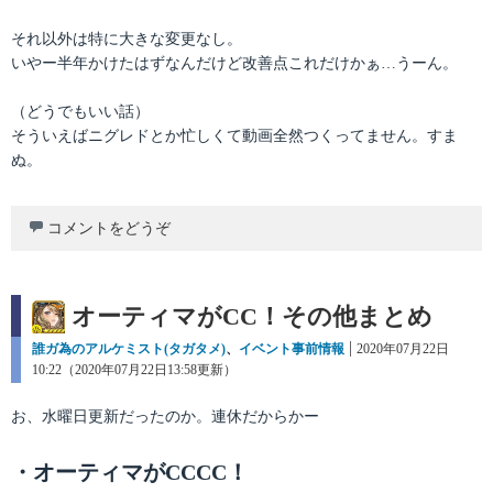
それ以外は特に大きな変更なし。
いやー半年かけたはずなんだけど改善点これだけかぁ…うーん。
（どうでもいい話）
そういえばニグレドとか忙しくて動画全然つくってません。すま
ぬ。
コメントをどうぞ
オーティマがCC！その他まとめ
カ
誰ガ為のアルケミスト(タガタメ)
、
イベント事前情報
投
2020年07月22日
テ
10:22（2020年07月22日13:58更新）
稿
ゴ
日:
リ
お、水曜日更新だったのか。連休だからかー
ー
・オーティマがCCCC！