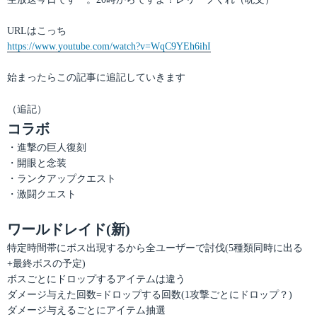
ー
URLはこっち
https://www.youtube.com/watch?v=WqC9YEh6ihI
始まったらこの記事に追記していきます
（追記）
コラボ
・進撃の巨人復刻
・開眼と念装
・ランクアップクエスト
・激闘クエスト
ワールドレイド(新)
特定時間帯にボス出現するから全ユーザーで討伐(5種類同時に出る
+最終ボスの予定)
ボスごとにドロップするアイテムは違う
ダメージ与えた回数=ドロップする回数(1攻撃ごとにドロップ？)
ダメージ与えるごとにアイテム抽選