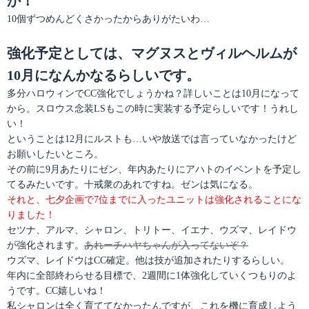
か！
10個ずつめんどくさかったからありがたいわ…
強化予定としては、マグヌスとヴィルヘルムが
10月になんかなるらしいです。
多分ハロウィンでCC強化でしょうかね？詳しいことは10月になって
から。スロウス念装LSもこの時に実装する予定らしいです！うれし
い！
ということは12月にルストも…いや放送では言っていなかったけど
お願いしたいところ。
その前に9月あたりにゼン、年内あたりにアハトのイベントを予定し
てるみたいです。十戒衆のあれですね。ゼンは気になる。
それと、七夕企画で7位までに入ったユニットは強化されることにな
りました！
セツナ、アルマ、シャロン、トリトー、イエナ、ウズマ、レイドウ
が強化されます。
あれーチハヤちゃんが入ってないぞ？
ウズマ、レイドウはCC確定。他は技が追加されたりするらしい。
年内に全部終わらせる目標で、2週間に1体強化していくつもりのよ
うです。CC嬉しいね！
私シャロンは全く育ててなかったんですが、これを機に育成しよう