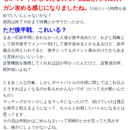
ガン攻める感じになりましたね。
15分という時間も短
めでいいんじゃないかな？
前回は終了10分まで待機とかザラだったから…
ただ後半戦、これいる？
まあ一応前半間に合わなかった人達が後半攻めたり、わざと戦略と
して前半後半でメンバー別けして後半攻めるとかもあるけど…前半
拠点を抑えられてると、後半とってもポイント痛み分けだからあま
り意味がないというか。
反撃機能を撤廃してくれれば話が早かったんだけど。反撃成功率、
絶対低いよね？
とまあこんな印象。しかしポートバトルの仕様に関してはこれ以上
どうすればよくなるのか私もわかんないです（だって元が酷いんだ
もの）
マッチングがランクによるマッチになったので、続けていけば適正
な相手と戦えるようになって、ちゃんと白熱したバトルになるとは
思ってます。
その辺は何戦かはごめんなさいって田崎Dとかが言ってた気がす
る。確かにしょうがないよね。