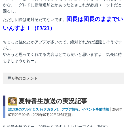
かな。ニグレドに新層追加とかあったときこれが必須ユニットだと
困るし。
団長は団長のままでい
ただし団長は絶対そだてないです。
いんすよ！（LV23）
ちょっと強化とかアプデが多いので、絶対どれかは遅延しそうです
が…
やろうと思ってくれてる内容はとても良いと思いますよ！気長に待
ちましょうかねー。
6件のコメント
夏特番生放送の実況記事
カ
誰ガ為のアルケミスト(タガタメ)
、
アプデ情報
、
イベント事前情報
投
2020年
テ
07月29日09:45（2020年07月29日23:51更新）
稿
ゴ
日:
リ
生放送今日ですー。20時からですよ！レリーフくれ（呪文）