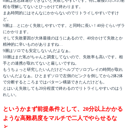
8層は意志疎通ができないと失敗しやすいです。特に最後のボスの射
程を理解してないとひっかけて終わります。
まあ時間的にはそんなにかからないのでリトライしやすいですけ
ど。
9層は…とにかく失敗しやすいです。と同時に長い！40分ぐらいザラ
にかかります。
そして失敗要因が大体最後のほうにあるので、40分かけて失敗とか
精神的に辛いものがありますね…
9層はソロでも安定しないんだよなぁ。
10層はまだ私がちゃんと調査してないので、失敗率も高いです。相
手との連携が取れてないと厳しいですね。
もうちょっと研究したいんだけどヘルプでソロプレイの時間が取れ
ないんだよなぁ。ひとまずソロで左側のピンクを倒してから2体2体
で分断するところまではパターン構築できたんだけども。
とはいえ失敗しても20分程度で終わるのでリトライしやすいのはう
れしい。
というかまず前提条件として、20分以上かかる
ような高難易度をマルチで二人でやらせるな
と。