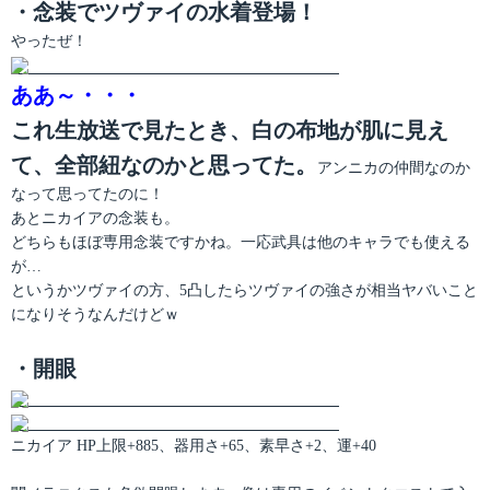
・念装でツヴァイの水着登場！
やったぜ！
ああ～・・・
これ生放送で見たとき、白の布地が肌に見え
て、全部紐なのかと思ってた。
アンニカの仲間なのか
なって思ってたのに！
あとニカイアの念装も。
どちらもほぼ専用念装ですかね。一応武具は他のキャラでも使える
が…
というかツヴァイの方、5凸したらツヴァイの強さが相当ヤバいこと
になりそうなんだけどｗ
・開眼
ニカイア HP上限+885、器用さ+65、素早さ+2、運+40