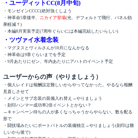
・ユーディットCC(8月中旬)
・モンゼインCCCC(絶対強くしよう
・神革命5章後半、
ニカイア登場
(光、デフォルトで飛行、パネル効
果軽減？)
・本編8月実装予定(7周年ぐらいには本編完結したいらしい)
・ツヴァイ水着念装
・マグヌスとヴィルさんが10月になんかなる
・神革命は9章ぐらいまでを予定
・9月あたりにゼン、年内あたりにアハトのイベント予定
ユーザーからの声（やりましょう）
・個人レイドは報酬設定難しいからやってなかった。やるなら報酬
見直しさせて
・メインとサブ念装の装備入れ替え→やりましょう
・刻印ハンマー成功率2倍イベントとかない？
→キャンペーン待ちの人が多くなっちゃうからやらない。数を配る
形で
・闘技場みたいにポートバトルの装備独立→やりましょう(刻印は難
しいから後で)