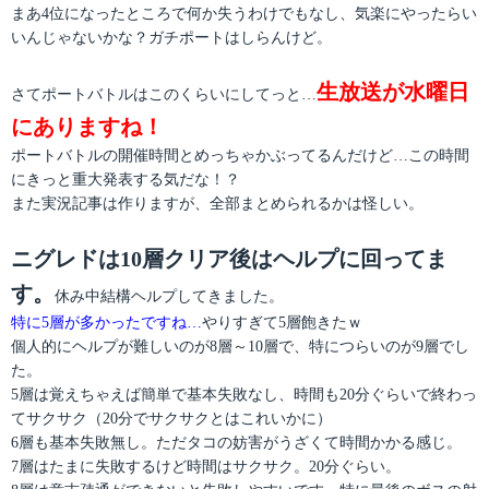
まあ4位になったところで何か失うわけでもなし、気楽にやったらい
いんじゃないかな？ガチポートはしらんけど。
生放送が水曜日
さてポートバトルはこのくらいにしてっと…
にありますね！
ポートバトルの開催時間とめっちゃかぶってるんだけど…この時間
にきっと重大発表する気だな！？
また実況記事は作りますが、全部まとめられるかは怪しい。
ニグレドは10層クリア後はヘルプに回ってま
す。
休み中結構ヘルプしてきました。
特に5層が多かったですね…
やりすぎて5層飽きたｗ
個人的にヘルプが難しいのが8層～10層で、特につらいのが9層でし
た。
5層は覚えちゃえば簡単で基本失敗なし、時間も20分ぐらいで終わっ
てサクサク（20分でサクサクとはこれいかに）
6層も基本失敗無し。ただタコの妨害がうざくて時間かかる感じ。
7層はたまに失敗するけど時間はサクサク。20分ぐらい。