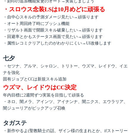
・刻印の追加機能変更のオート→実装しましょう
・スロウス念装LSは10月めどに頑張る
・自中心スキルの予測ダメージ見たい→頑張ります
・オート周回終了時にプッシュ機能
・リザルト画面で開眼スキル破棄したい→頑張ります
・回避率とかもステータス画面で見たい→頑張ります
・属性レコミクリアしたのがわかりにくい→UI改修します
七夕
・セツナ、アルマ、シャロン、トリトー、ウズマ、レイドウ、イエ
ナを強化
固有ジョブとCCは新規スキル追加
ウズマ、レイドウはCC決定
年内目標に2週間ずつ実装を目指して頑張る
・ネロ、闇メラ、アインツ、アイナンナ、闇ニクス、エウラリア、
闇ジューリアがピックアップ召喚
タガステ
・新作やるよ(聖教騎士の話、ザイン様の生まれとか、ifストーリー