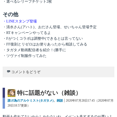
・選べるレリーフチケット2枚
その他
・LINEスタンプ登場
・清水さん(アハト)、おださん登場、せいちゃん登場予定
・RTキャンペーンやってるよ
・Fがつくコラボは調整中(できるとは言ってない
・FF復刻とリゼロはお便りあったから相談してみる
・タガタメ動画配信者を紹介！(勝手に
・ツヴァイ制服作ってみた
コメントをどうぞ
特に話題がない（雑談）
カ
誰ガ為のアルケミスト(タガタメ)
、
雑談
投
2020年07月28日17:45（2020年07月
テ
28日18:57更新）
稿
ゴ
日:
リ
動画も作れてないからしかたないね。イベント多すぎるのが悪いよ