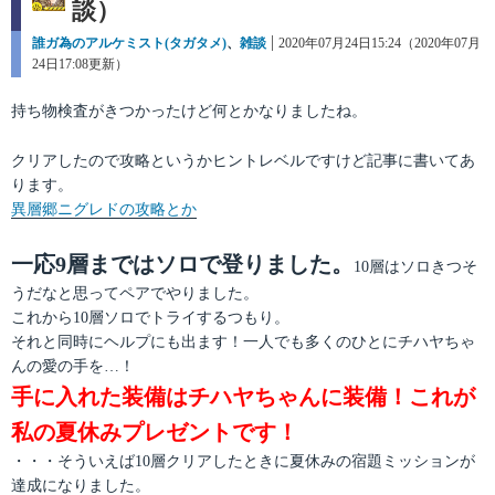
談）
カ
誰ガ為のアルケミスト(タガタメ)
、
雑談
投
2020年07月24日15:24（2020年07月
テ
24日17:08更新）
稿
ゴ
日:
リ
持ち物検査がきつかったけど何とかなりましたね。
ー
クリアしたので攻略というかヒントレベルですけど記事に書いてあ
ります。
異層郷ニグレドの攻略とか
一応9層まではソロで登りました。
10層はソロきつそ
うだなと思ってペアでやりました。
これから10層ソロでトライするつもり。
それと同時にヘルプにも出ます！一人でも多くのひとにチハヤちゃ
んの愛の手を…！
手に入れた装備はチハヤちゃんに装備！これが
私の夏休みプレゼントです！
・・・そういえば10層クリアしたときに夏休みの宿題ミッションが
達成になりました。