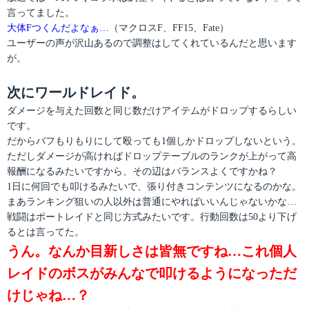
言ってました。
大体Fつくんだよなぁ…
（マクロスF、FF15、Fate）
ユーザーの声が沢山あるので調整はしてくれているんだと思います
が。
次にワールドレイド。
ダメージを与えた回数と同じ数だけアイテムがドロップするらしい
です。
だからバフもりもりにして殴っても1個しかドロップしないという。
ただしダメージが高ければドロップテーブルのランクが上がって高
報酬になるみたいですから、その辺はバランスよくですかね？
1日に何回でも叩けるみたいで、張り付きコンテンツになるのかな。
まあランキング狙いの人以外は普通にやればいいんじゃないかな…
戦闘はポートレイドと同じ方式みたいです。行動回数は50より下げ
るとは言ってた。
うん。なんか目新しさは皆無ですね…これ個人
レイドのボスがみんなで叩けるようになっただ
けじゃね…？