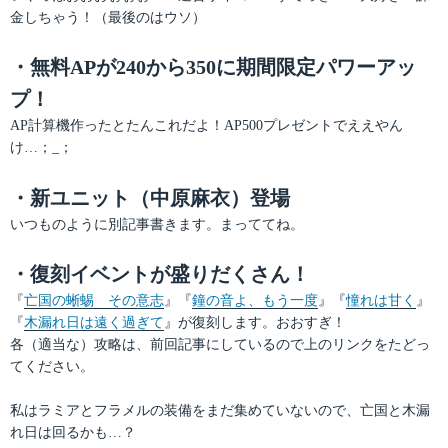
金しちゃう！（最後のはウソ）
・無料APが240から350に期間限定パワーアッ
プ！
AP計算機作ったとたんこれだよ！AP500プレゼントでええやん
け…；_；
・新ユニット（中原麻衣）登場
いつものように別記事書きます。まっててね。
・復刻イベントが盛りだくさん！
『
亡国の蜥蜴 その意志
』『
鐘の音よ、もう一度
』『
憧れは甘く
』
『
木漏れ日は遠く過ぎて
』が復刻します。おおすぎ！
各（適当な）攻略は、前回記事にしているので上のリンクをたどっ
てください。
私はラミアとフラメルの装備をまだ集めていないので、亡国と木漏
れ日は回るかも…？