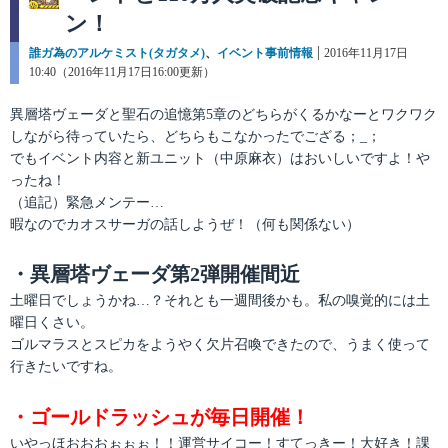
ン！
カ
誰ガ為のアルケミスト(タガタメ)
、
イベント事前情報
投
2016年11月17日
テ
10:40（2016年11月17日16:00更新）
稿
ゴ
日:
リ
異層塔ヴェーダと聖石の追憶第5章のどちらがくるかなーとワクワク
ー
しながら待っていたら、どちらもこなかったでござる；_；
でもイベント内容と新ユニット（中原麻衣）はおいしいですよ！や
ったね！
（追記）緊急メンテー…
暇なのでカオスサーガの話しようぜ！（何も関係ない）
・異層塔ヴェーダ第2弾開催間近
土曜日でしょうかね…？それとも一週間後かも。私の嗅覚的には土
曜日くさい。
ゴルマラスとスピカをようやく欠片召喚できたので、うまく使って
行きたいですね。
・ゴールドラッシュが毎日開催！
いやっほおおおぉぉぉ！！運営サイコー！すてっきー！大好き！課