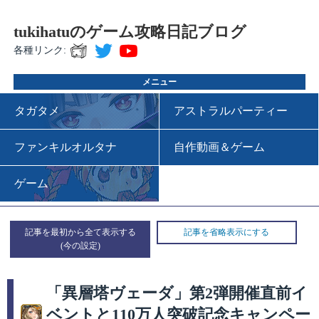
tukihatuのゲーム攻略日記ブログ
各種リンク:
メニュー
タガタメ
アストラルパーティー
ファンキルオルタナ
自作動画＆ゲーム
ゲーム
記事を最初から全て表示する
記事を省略表示にする
「異層塔ヴェーダ」第2弾開催直前イ
ベントと110万人突破記念キャンペー